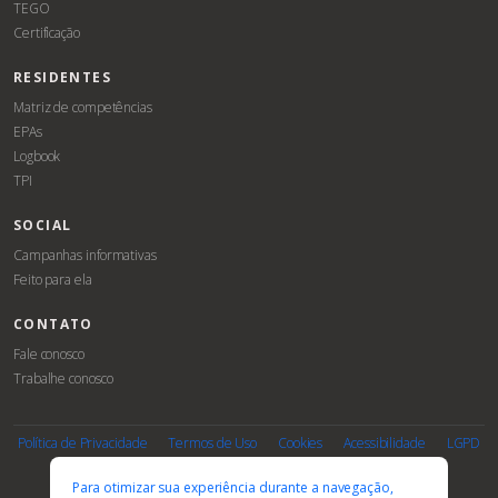
TEGO
Certificação
RESIDENTES
Matriz de competências
EPAs
Logbook
TPI
SOCIAL
Campanhas informativas
Feito para ela
CONTATO
Fale conosco
Trabalhe conosco
Associe-
Evento
se
Política de Privacidade
Termos de Uso
Cookies
Acessibilidade
LGPD
PARCEIROS E AFILIAÇÕES
Para otimizar sua experiência durante a navegação,