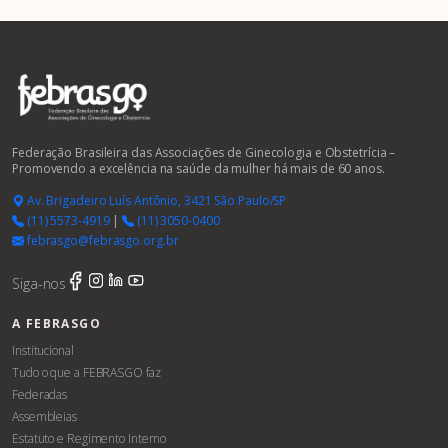
Federação Brasileira das Associações de Ginecologia e Obstetrícia –
Promovendo a excelência na saúde da mulher há mais de 60 anos.
Av. Brigadeiro Luís Antônio, 3421 São Paulo/SP
(11) 5573-4919
|
(11) 3050-0400
febrasgo@febrasgo.org.br
Siga-nos
A FEBRASGO
Institucional
Tudo o que a FEBRASGO faz
Federadas
Assembleias
Estatuto e Regimento Interno