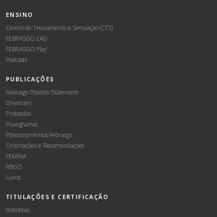
ENSINO
Centro de Treinamento e Simulação (CTS)
FEBRASGO EAD
FEBRASGO Play
Podcasts
PUBLICAÇÕES
Febrasgo Position Statement
Diretrizes
Protocolos
Fluxogramas
Posicionamentos Febrasgo
Orientações e Recomendações
FEMINA
RBGO
Livros
TITULAÇÕES E CERTIFICAÇÃO
Robóticas