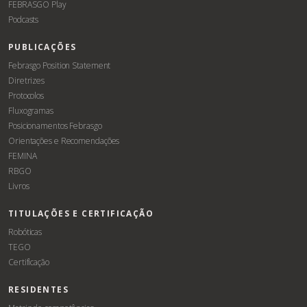
FEBRASGO Play
Podcasts
PUBLICAÇÕES
Febrasgo Position Statement
Diretrizes
Protocolos
Fluxogramas
Posicionamentos Febrasgo
Orientações e Recomendações
FEMINA
RBGO
Livros
TITULAÇÕES E CERTIFICAÇÃO
Robóticas
TEGO
Certificação
RESIDENTES