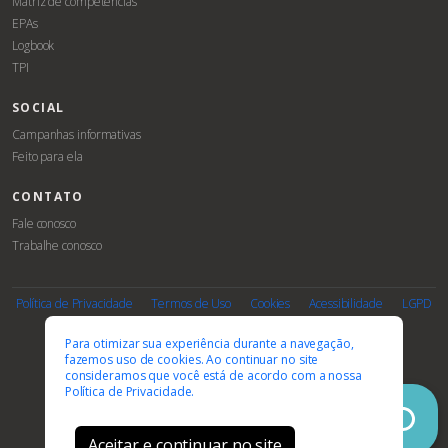
Matriz de competências
EPAs
Logbook
TPI
SOCIAL
Campanhas informativas
Feito para ela
CONTATO
Fale conosco
Trabalhe conosco
Associe-
Evento
se
Política de Privacidade
Termos de Uso
Cookies
Acessibilidade
LGPD
PARCEIROS E AFILIAÇÕES
Para otimizar sua experiência durante a navegação,
fazemos uso de cookies. Ao continuar no site
consideramos que você está de acordo com a nossa
Política de Privacidade.
Aceitar e continuar no site