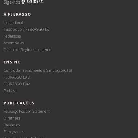
Siga-nos
A FEBRASGO
Institucional
Tudo o que a FEBRASGO faz
Federadas
Assembleias
Estatuto e Regimento Interno
ENSINO
Centro de Treinamento e Simulação (CTS)
FEBRASGO EAD
FEBRASGO Play
Podcasts
PUBLICAÇÕES
Febrasgo Position Statement
Diretrizes
Protocolos
Fluxogramas