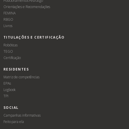
Posicionamentos Febrasgo
Orientações e Recomendações
FEMINA
RBGO
Livros
TITULAÇÕES E CERTIFICAÇÃO
Robóticas
TEGO
Certificação
RESIDENTES
Matriz de competências
EPAs
Logbook
TPI
SOCIAL
Campanhas informativas
Feito para ela