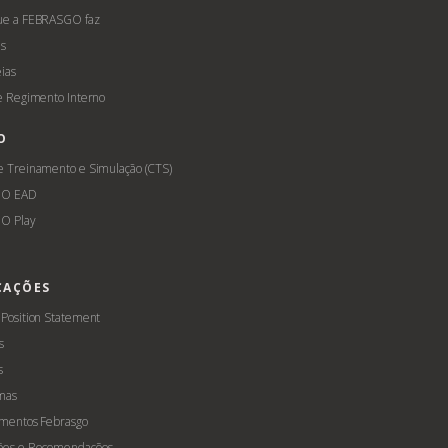
ue a FEBRASGO faz
s
ias
 e Regimento Interno
O
e Treinamento e Simulação (CTS)
GO EAD
O Play
CAÇÕES
 Position Statement
s
s
mas
amentos Febrasgo
ões e Recomendações