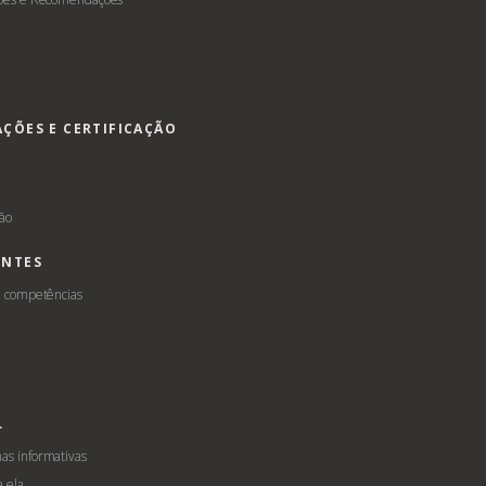
AÇÕES E CERTIFICAÇÃO
s
ção
ENTES
e competências
L
s informativas
a ela