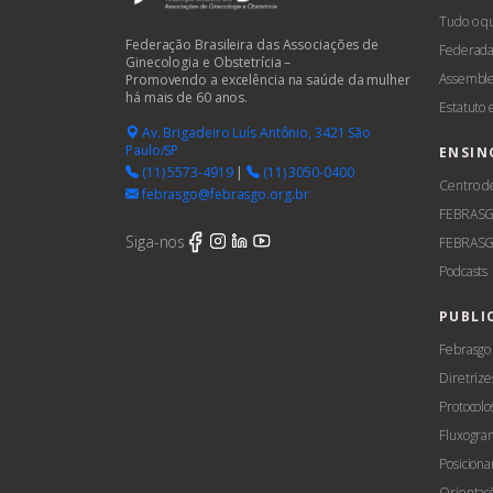
Tudo o q
Federação Brasileira das Associações de
Federada
Ginecologia e Obstetrícia –
Assemble
Promovendo a excelência na saúde da mulher
há mais de 60 anos.
Estatuto
Av. Brigadeiro Luís Antônio, 3421 São
Paulo/SP
ENSIN
(11) 5573-4919
|
(11) 3050-0400
Centro d
febrasgo@febrasgo.org.br
FEBRAS
Siga-nos
FEBRASG
Podcasts
PUBLI
Febrasgo
Diretrize
Protocolo
Fluxogra
Posicion
Orientaç