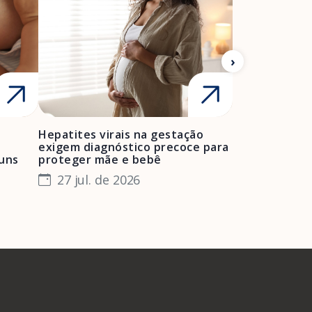
Hepatites virais na gestação
Mulheres neg
exigem diagnóstico precoce para
enfrentam bar
A Febrasgo
Ensino
Publicações
T
muns
proteger mãe e bebê
e manter o pr
especialista
27 jul. de 2026
24 jul. de 