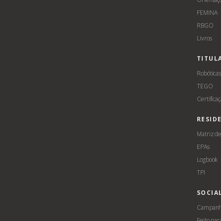
FEMINA
RBGO
Livros
TITUL
Robótica
TEGO
Certifica
RESID
Matriz d
EPAs
Logbook
TPI
SOCIA
Campanha
Feito par