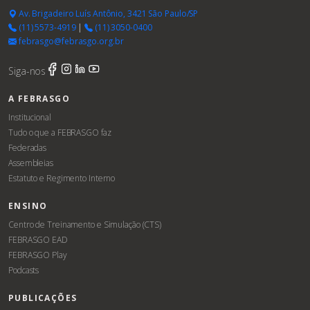
Av. Brigadeiro Luís Antônio, 3421 São Paulo/SP
(11) 5573-4919
|
(11) 3050-0400
febrasgo@febrasgo.org.br
Siga-nos
A FEBRASGO
Institucional
Tudo o que a FEBRASGO faz
Federadas
Assembleias
Estatuto e Regimento Interno
ENSINO
Centro de Treinamento e Simulação (CTS)
FEBRASGO EAD
FEBRASGO Play
Podcasts
PUBLICAÇÕES