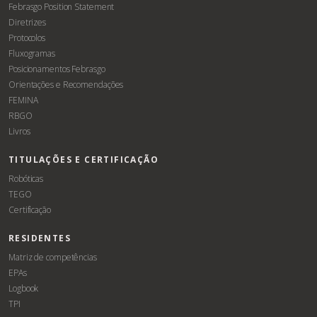
Febrasgo Position Statement
Diretrizes
Protocolos
Fluxogramas
Posicionamentos Febrasgo
Orientações e Recomendações
FEMINA
RBGO
Livros
TITULAÇÕES E CERTIFICAÇÃO
Robóticas
TEGO
Certificação
RESIDENTES
Matriz de competências
EPAs
Logbook
TPI