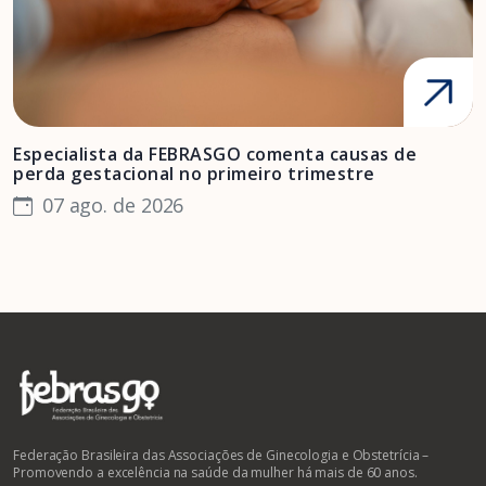
Especialista da FEBRASGO comenta causas de
D
perda gestacional no primeiro trimestre
s
07 ago. de 2026
Federação Brasileira das Associações de Ginecologia e Obstetrícia –
Promovendo a excelência na saúde da mulher há mais de 60 anos.