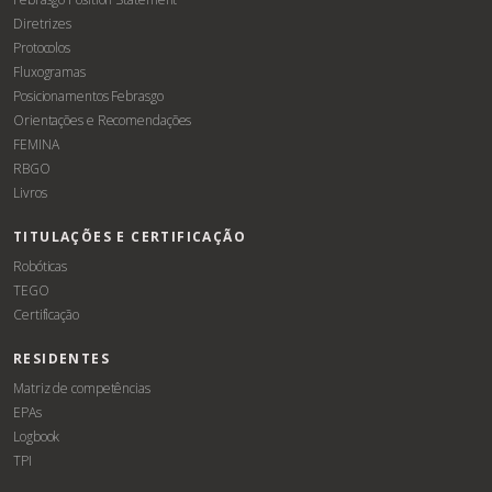
Diretrizes
Protocolos
Fluxogramas
Posicionamentos Febrasgo
Orientações e Recomendações
FEMINA
RBGO
Livros
TITULAÇÕES E CERTIFICAÇÃO
Robóticas
TEGO
Certificação
RESIDENTES
Matriz de competências
EPAs
Logbook
TPI