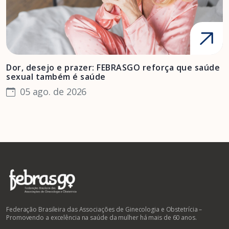
Dor, desejo e prazer: FEBRASGO reforça que saúde
A
sexual também é saúde
F
05 ago. de 2026
Federação Brasileira das Associações de Ginecologia e Obstetrícia –
Promovendo a excelência na saúde da mulher há mais de 60 anos.