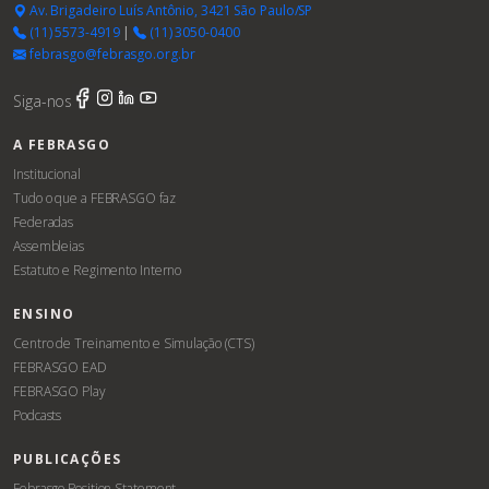
Av. Brigadeiro Luís Antônio, 3421 São Paulo/SP
(11) 5573-4919
|
(11) 3050-0400
febrasgo@febrasgo.org.br
Siga-nos
A FEBRASGO
Institucional
Tudo o que a FEBRASGO faz
Federadas
Assembleias
Estatuto e Regimento Interno
ENSINO
Centro de Treinamento e Simulação (CTS)
FEBRASGO EAD
FEBRASGO Play
Podcasts
PUBLICAÇÕES
Febrasgo Position Statement