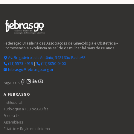
Federação Brasileira das Associações de Ginecologia e Obstetrícia –
Promovendo a excelência na saúde da mulher há mais de 60 anos.
Av. Brigadeiro Luís Antônio, 3421 São Paulo/SP
(11) 5573-4919
|
(11) 3050-0400
febrasgo@febrasgo.org.br
Siga-nos
A FEBRASGO
Institucional
Tudo o que a FEBRASGO faz
Federadas
Assembleias
Estatuto e Regimento Interno