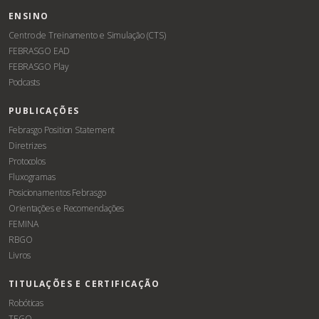
ENSINO
Centro de Treinamento e Simulação (CTS)
FEBRASGO EAD
FEBRASGO Play
Podcasts
PUBLICAÇÕES
Febrasgo Position Statement
Diretrizes
Protocolos
Fluxogramas
Posicionamentos Febrasgo
Orientações e Recomendações
FEMINA
RBGO
Livros
TITULAÇÕES E CERTIFICAÇÃO
Robóticas
TEGO