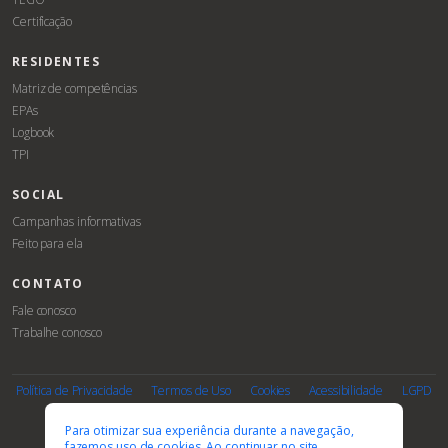
Certificação
RESIDENTES
Matriz de competências
EPAs
Logbook
TPI
SOCIAL
Campanhas informativas
Feito para ela
CONTATO
Fale conosco
Trabalhe conosco
Associe-
Evento
se
Política de Privacidade
Termos de Uso
Cookies
Acessibilidade
LGPD
PARCEIROS E AFILIAÇÕES
Para otimizar sua experiência durante a navegação,
fazemos uso de cookies. Ao continuar no site