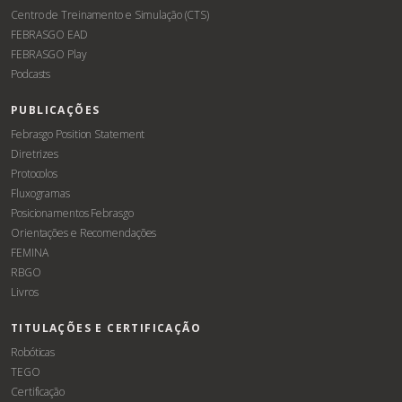
Centro de Treinamento e Simulação (CTS)
FEBRASGO EAD
FEBRASGO Play
Podcasts
PUBLICAÇÕES
Febrasgo Position Statement
Diretrizes
Protocolos
Fluxogramas
Posicionamentos Febrasgo
Orientações e Recomendações
FEMINA
RBGO
Livros
TITULAÇÕES E CERTIFICAÇÃO
Robóticas
TEGO
Certificação