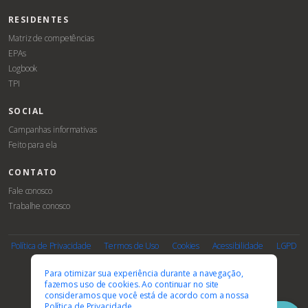
RESIDENTES
Matriz de competências
EPAs
Logbook
TPI
SOCIAL
Campanhas informativas
Feito para ela
CONTATO
Fale conosco
Trabalhe conosco
Associe-
Evento
se
Política de Privacidade
Termos de Uso
Cookies
Acessibilidade
LGPD
PARCEIROS E AFILIAÇÕES
Para otimizar sua experiência durante a navegação,
fazemos uso de cookies. Ao continuar no site
consideramos que você está de acordo com a nossa
Política de Privacidade.