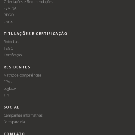
Orientações e Recomendações
FEMINA
RBGO
Livros
TITULAÇÕES E CERTIFICAÇÃO
Robóticas
TEGO
Certificação
RESIDENTES
Matriz de competências
EPAs
Logbook
TPI
SOCIAL
Campanhas informativas
Feito para ela
CONTATO