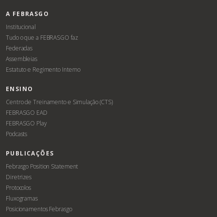
A FEBRASGO
Institucional
Tudo o que a FEBRASGO faz
Federadas
Assembleias
Estatuto e Regimento Interno
ENSINO
Centro de Treinamento e Simulação (CTS)
FEBRASGO EAD
FEBRASGO Play
Podcasts
PUBLICAÇÕES
Febrasgo Position Statement
Diretrizes
Protocolos
Fluxogramas
Posicionamentos Febrasgo