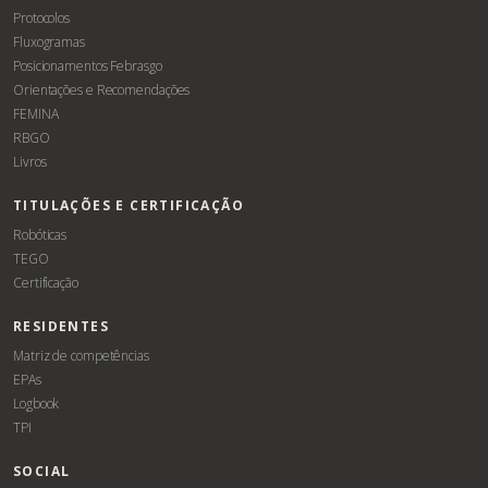
Protocolos
Fluxogramas
Posicionamentos Febrasgo
Orientações e Recomendações
FEMINA
RBGO
Livros
TITULAÇÕES E CERTIFICAÇÃO
Robóticas
TEGO
Certificação
RESIDENTES
Matriz de competências
EPAs
Logbook
TPI
SOCIAL