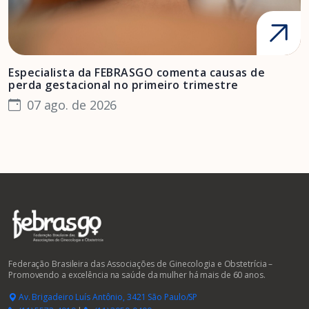
Especialista da FEBRASGO comenta causas de
D
perda gestacional no primeiro trimestre
s
07 ago. de 2026
Federação Brasileira das Associações de Ginecologia e Obstetrícia –
Promovendo a excelência na saúde da mulher há mais de 60 anos.
Av. Brigadeiro Luís Antônio, 3421 São Paulo/SP