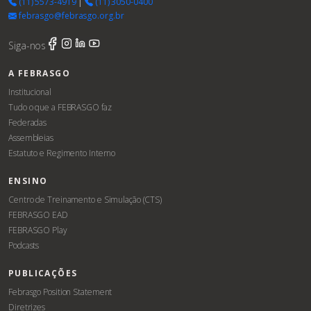
(11) 5573-4919
|
(11) 3050-0400
febrasgo@febrasgo.org.br
Siga-nos
A FEBRASGO
Institucional
Tudo o que a FEBRASGO faz
Federadas
Assembleias
Estatuto e Regimento Interno
ENSINO
Centro de Treinamento e Simulação (CTS)
FEBRASGO EAD
FEBRASGO Play
Podcasts
PUBLICAÇÕES
Febrasgo Position Statement
Diretrizes