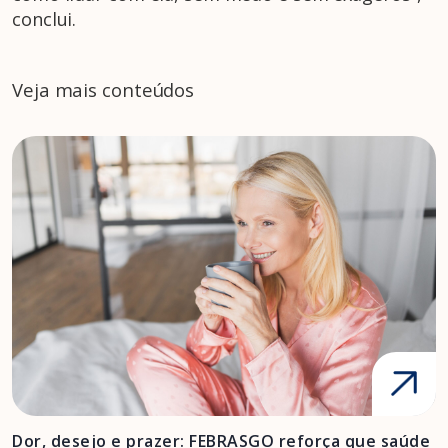
conclui.
Veja mais conteúdos
Dor, desejo e prazer: FEBRASGO reforça que saúde
A