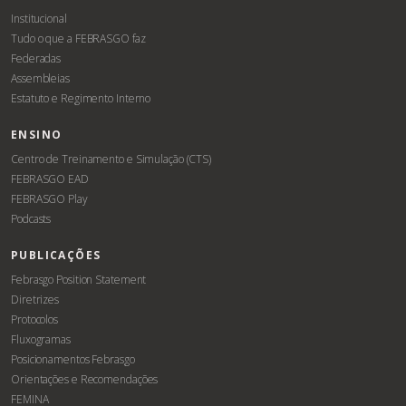
Institucional
Tudo o que a FEBRASGO faz
Federadas
Assembleias
Estatuto e Regimento Interno
ENSINO
Centro de Treinamento e Simulação (CTS)
FEBRASGO EAD
FEBRASGO Play
Podcasts
PUBLICAÇÕES
Febrasgo Position Statement
Diretrizes
Protocolos
Fluxogramas
Posicionamentos Febrasgo
Orientações e Recomendações
FEMINA