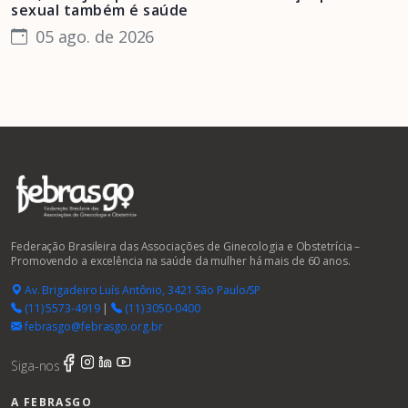
sexual também é saúde
F
05 ago. de 2026
Federação Brasileira das Associações de Ginecologia e Obstetrícia –
Promovendo a excelência na saúde da mulher há mais de 60 anos.
Av. Brigadeiro Luís Antônio, 3421 São Paulo/SP
(11) 5573-4919
|
(11) 3050-0400
febrasgo@febrasgo.org.br
Siga-nos
A FEBRASGO