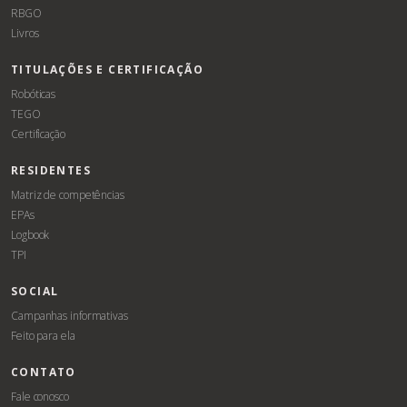
RBGO
Livros
TITULAÇÕES E CERTIFICAÇÃO
Robóticas
TEGO
Certificação
RESIDENTES
Matriz de competências
EPAs
Logbook
TPI
SOCIAL
Campanhas informativas
Feito para ela
CONTATO
Fale conosco