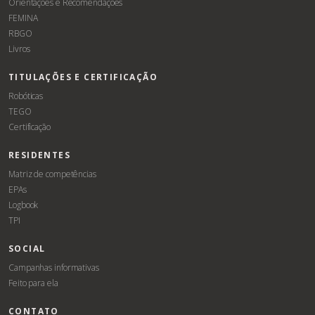
Orientações e Recomendações
FEMINA
RBGO
Livros
TITULAÇÕES E CERTIFICAÇÃO
Robóticas
TEGO
Certificação
RESIDENTES
Matriz de competências
EPAs
Logbook
TPI
SOCIAL
Campanhas informativas
Feito para ela
CONTATO