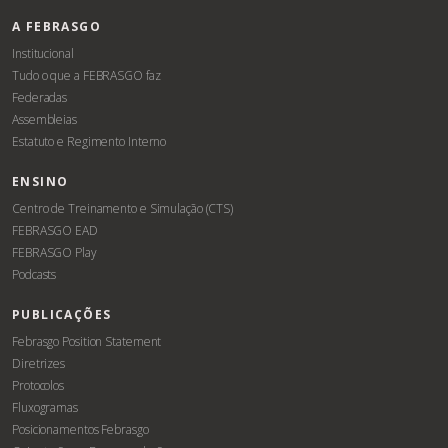
A FEBRASGO
Institucional
Tudo o que a FEBRASGO faz
Federadas
Assembleias
Estatuto e Regimento Interno
ENSINO
Centro de Treinamento e Simulação (CTS)
FEBRASGO EAD
FEBRASGO Play
Podcasts
PUBLICAÇÕES
Febrasgo Position Statement
Diretrizes
Protocolos
Fluxogramas
Posicionamentos Febrasgo