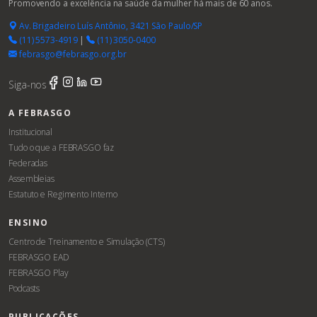
Promovendo a excelência na saúde da mulher há mais de 60 anos.
Av. Brigadeiro Luís Antônio, 3421 São Paulo/SP
(11) 5573-4919
|
(11) 3050-0400
febrasgo@febrasgo.org.br
Siga-nos
A FEBRASGO
Institucional
Tudo o que a FEBRASGO faz
Federadas
Assembleias
Estatuto e Regimento Interno
ENSINO
Centro de Treinamento e Simulação (CTS)
FEBRASGO EAD
FEBRASGO Play
Podcasts
PUBLICAÇÕES