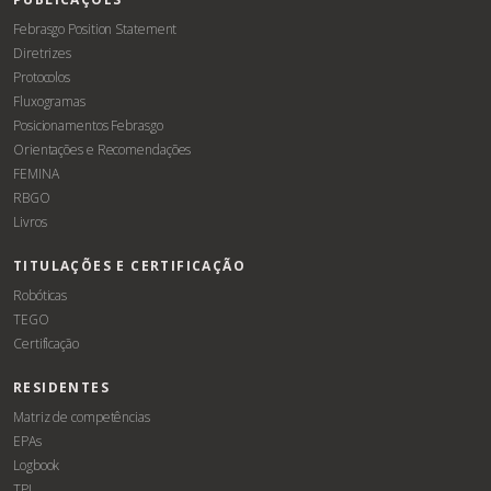
Febrasgo Position Statement
Diretrizes
Protocolos
Fluxogramas
Posicionamentos Febrasgo
Orientações e Recomendações
FEMINA
RBGO
Livros
TITULAÇÕES E CERTIFICAÇÃO
Robóticas
TEGO
Certificação
RESIDENTES
Matriz de competências
EPAs
Logbook
TPI