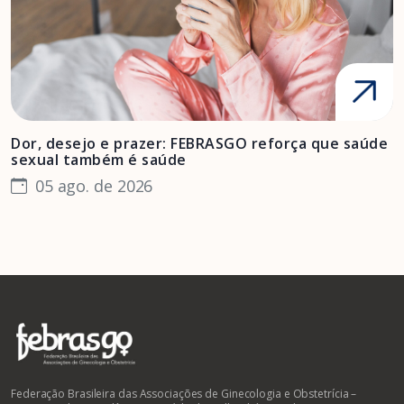
Dor, desejo e prazer: FEBRASGO reforça que saúde
A
sexual também é saúde
F
05 ago. de 2026
Federação Brasileira das Associações de Ginecologia e Obstetrícia –