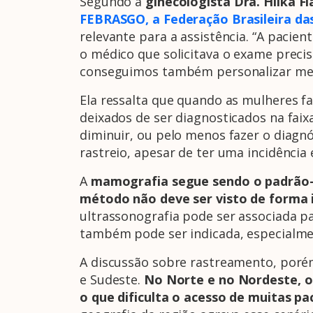
Segundo a
ginecologista
Dra. Hilka F
FEBRASGO, a Federação Brasileira das
relevante para a assistência. “A pacie
o médico que solicitava o exame precis
conseguimos também personalizar melh
Ela ressalta que quando as mulheres f
deixados de ser diagnosticados na faix
diminuir, ou pelo menos fazer o diagn
rastreio, apesar de ter uma incidência 
A
mamografia segue sendo o padrão
método não deve ser visto de forma 
ultrassonografia pode ser associada p
também pode ser indicada, especialme
A discussão sobre rastreamento, poré
e Sudeste.
No Norte e no Nordeste, o
o que dificulta o acesso de muitas pa