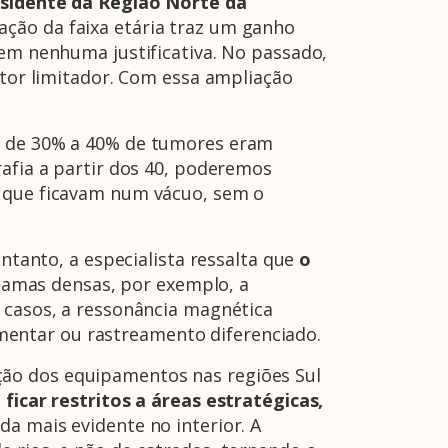
residente da Região Norte da
iação da faixa etária traz um ganho
sem nenhuma justificativa. No passado,
ator limitador. Com essa ampliação
ca de 30% a 40% de tumores eram
rafia a partir dos 40, poderemos
s que ficavam num vácuo, sem o
tanto, a especialista ressalta que
o
amas densas, por exemplo, a
s casos, a ressonância magnética
entar ou rastreamento diferenciado.
ção dos equipamentos nas regiões Sul
ar restritos a áreas estratégicas,
da mais evidente no interior. A