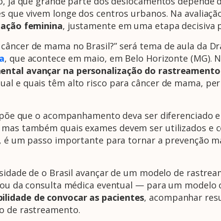
o, já que grande parte dos deslocamentos depende d
es que vivem longe dos centros urbanos. Na avaliaçã
ulação feminina
, justamente em uma etapa decisiva p
câncer de mama no Brasil?” será tema de aula da Dr
ia
, que acontece em maio, em Belo Horizonte (MG). N
ental avançar na personalização do rastreamento
al e quais têm alto risco para câncer de mama, per
ropõe que o acompanhamento deva ser diferenciado e m
, mas também quais exames devem ser utilizados e c
a, é um passo importante para tornar a prevenção ma
essidade de o Brasil avançar de um modelo de rastr
l ou da consulta médica eventual — para um modelo
ilidade de convocar as pacientes
, acompanhar resu
so de rastreamento.