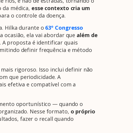
e rios, e não de estradas, tornando o
o da médica,
esse contexto cria um
ara o controle da doença.
a. Hilka durante o
63º Congresso
a ocasião, ela vai abordar que
além de
. A proposta é identificar quais
mitindo definir frequência e método
ais rigoroso. Isso inclui definir não
om que periodicidade. A
is efetiva e compatível com a
eamento oportunístico — quando o
 organizado. Nesse formato,
o próprio
ltados, fazer o recall quando
A Febrasgo
Ensino
Publicações
T