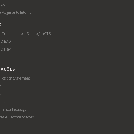
ias
 e Regimento Interno
O
e Treinamento e Simulação (CTS)
GO EAD
O Play
CAÇÕES
 Position Statement
s
s
mas
amentos Febrasgo
ões e Recomendações