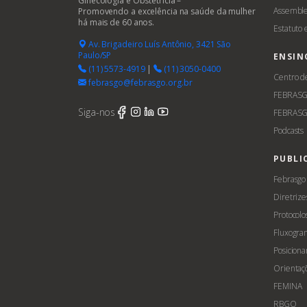
Ginecologia e Obstetrícia –
Assemble
Promovendo a excelência na saúde da mulher
há mais de 60 anos.
Estatuto
Av. Brigadeiro Luís Antônio, 3421 São
Paulo/SP
ENSIN
(11) 5573-4919
|
(11) 3050-0400
Centro d
febrasgo@febrasgo.org.br
FEBRAS
Siga-nos
FEBRASG
Podcasts
PUBLI
Febrasgo
Diretrize
Protocolo
Fluxogra
Posicion
Orientaç
FEMINA
RBGO