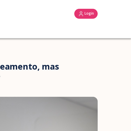
Login
treamento, mas
e