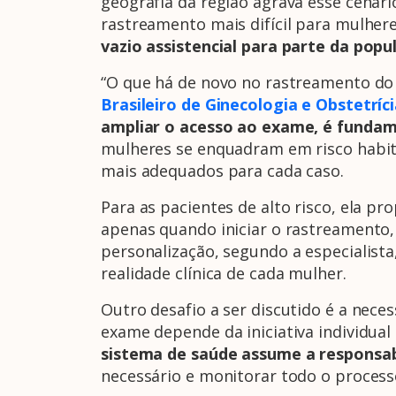
geografia da região agrava esse cenári
rastreamento mais difícil para mulher
vazio assistencial para parte da pop
“O que há de novo no rastreamento do 
Brasileiro de Ginecologia e Obstetríc
ampliar o acesso ao exame, é fundam
mulheres se enquadram em risco habitu
mais adequados para cada caso.
Para as pacientes de alto risco, ela p
apenas quando iniciar o rastreamento
personalização, segundo a especialist
realidade clínica de cada mulher.
Outro desafio a ser discutido é a nec
exame depende da iniciativa individua
sistema de saúde assume a responsab
necessário e monitorar todo o proces