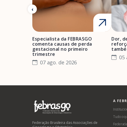
Especialista da FEBRASGO
Dor, d
comenta causas de perda
reforç
gestacional no primeiro
també
trimestre
05 
07 ago. de 2026
A FEB
Institucio
Tudo o q
Federação Brasileira das Associações de
Federada