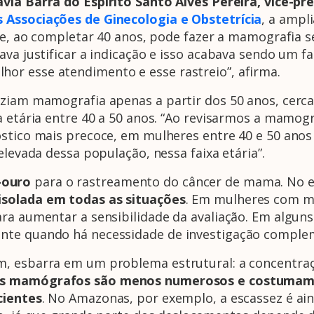
lavia Barra do Espirito Santo Alves Pereira, vice-p
 Associações de Ginecologia e Obstetrícia
, a ampl
nte, ao completar 40 anos, pode fazer a mamografia 
ava justificar a indicação e isso acabava sendo um f
or esse atendimento e esse rastreio”, afirma.
aziam mamografia apenas a partir dos 50 anos, cer
a etária entre 40 a 50 anos. “Ao revisarmos a mamog
óstico mais precoce, em mulheres entre 40 e 50 ano
elevada dessa população, nessa faixa etária”.
-ouro
para o rastreamento do câncer de mama. No en
isolada em todas as situações
. Em mulheres com m
ara aumentar a sensibilidade da avaliação. Em algun
nte quando há necessidade de investigação complem
m, esbarra em um problema estrutural: a concentra
s mamógrafos são menos numerosos e costumam fic
cientes
. No Amazonas, por exemplo, a escassez é ain