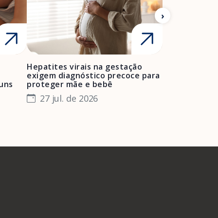
Hepatites virais na gestação
Mulheres neg
exigem diagnóstico precoce para
enfrentam bar
muns
proteger mãe e bebê
e manter o pr
especialista
27 jul. de 2026
24 jul. de 