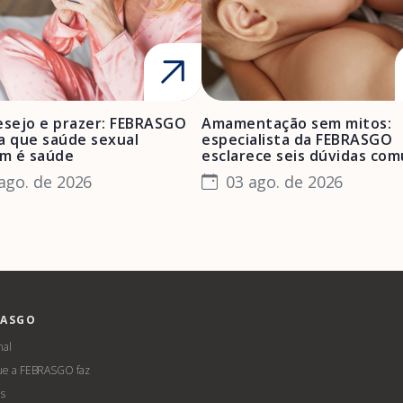
esejo e prazer: FEBRASGO
Amamentação sem mitos:
a que saúde sexual
especialista da FEBRASGO
m é saúde
esclarece seis dúvidas co
ago. de 2026
03 ago. de 2026
RASGO
nal
ue a FEBRASGO faz
s