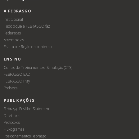
A FEBRASGO
Institucional
Tudo o que a FEBRASGO faz
Federadas
Assembleias
Estatuto e Regimento Interno
ENSINO
Centro de Treinamento e Simulação (CTS)
FEBRASGO EAD
FEBRASGO Play
Podcasts
PUBLICAÇÕES
Febrasgo Position Statement
Diretrizes
Protocolos
Fluxogramas
Posicionamentos Febrasgo