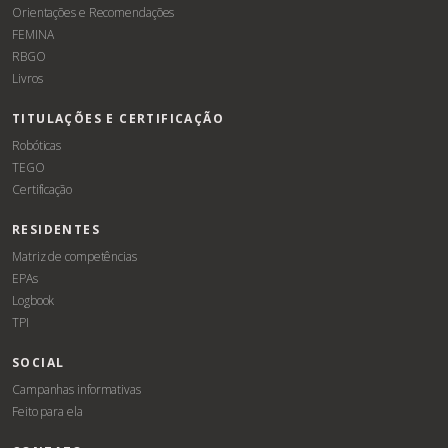
Orientações e Recomendações
FEMINA
RBGO
Livros
TITULAÇÕES E CERTIFICAÇÃO
Robóticas
TEGO
Certificação
RESIDENTES
Matriz de competências
EPAs
Logbook
TPI
SOCIAL
Campanhas informativas
Feito para ela