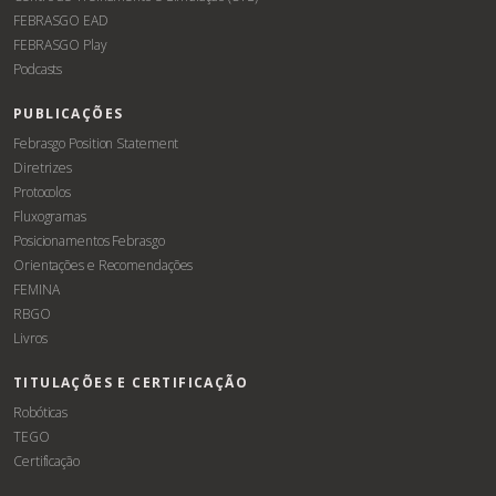
FEBRASGO EAD
FEBRASGO Play
Podcasts
PUBLICAÇÕES
Febrasgo Position Statement
Diretrizes
Protocolos
Fluxogramas
Posicionamentos Febrasgo
Orientações e Recomendações
FEMINA
RBGO
Livros
TITULAÇÕES E CERTIFICAÇÃO
Robóticas
TEGO
Certificação