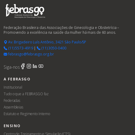
Federação Brasileira das Associações de Ginecologia e Obstetrícia –
Promovendo a excelência na saúde da mulher há mais de 60 anos.
Av. Brigadeiro Luís Antônio, 3421 São Paulo/SP
(11) 5573-4919
|
(11) 3050-0400
febrasgo@febrasgo.org.br
Siga-nos
A FEBRASGO
Institucional
Tudo o que a FEBRASGO faz
Federadas
Assembleias
Estatuto e Regimento Interno
ENSINO
Centro de Treinamento e Simulação (CTS)