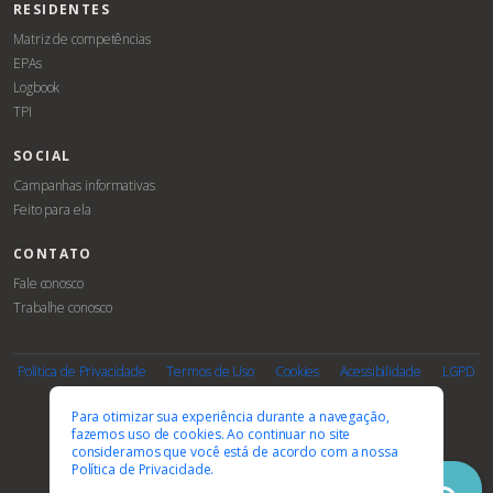
RESIDENTES
Matriz de competências
EPAs
Logbook
TPI
SOCIAL
Campanhas informativas
Feito para ela
CONTATO
Fale conosco
Trabalhe conosco
Associe-
Evento
se
Política de Privacidade
Termos de Uso
Cookies
Acessibilidade
LGPD
PARCEIROS E AFILIAÇÕES
Para otimizar sua experiência durante a navegação,
fazemos uso de cookies. Ao continuar no site
consideramos que você está de acordo com a nossa
Política de Privacidade.