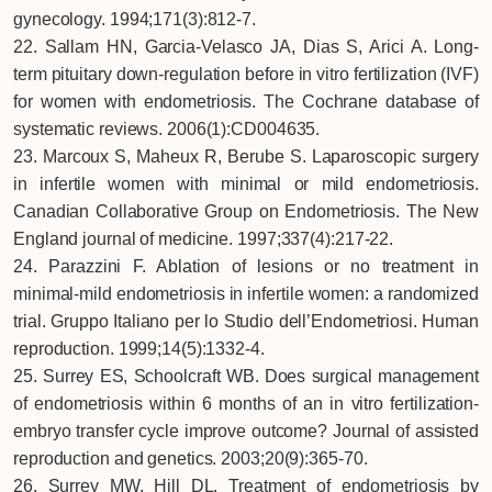
gynecology. 1994;171(3):812-7.
22. Sallam HN, Garcia-Velasco JA, Dias S, Arici A. Long-
term pituitary down-regulation before in vitro fertilization (IVF)
for women with endometriosis. The Cochrane database of
systematic reviews. 2006(1):CD004635.
23. Marcoux S, Maheux R, Berube S. Laparoscopic surgery
in infertile women with minimal or mild endometriosis.
Canadian Collaborative Group on Endometriosis. The New
England journal of medicine. 1997;337(4):217-22.
24. Parazzini F. Ablation of lesions or no treatment in
minimal-mild endometriosis in infertile women: a randomized
trial. Gruppo Italiano per lo Studio dell’Endometriosi. Human
reproduction. 1999;14(5):1332-4.
25. Surrey ES, Schoolcraft WB. Does surgical management
of endometriosis within 6 months of an in vitro fertilization-
embryo transfer cycle improve outcome? Journal of assisted
reproduction and genetics. 2003;20(9):365-70.
26. Surrey MW, Hill DL. Treatment of endometriosis by