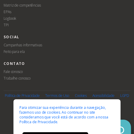
Matriz de competências
EPAs
Logbook
TPI
SOCIAL
Campanhas informativas
Feito para ela
CONTATO
Fale conosco
Trabalhe conosco
Associe-
Evento
se
Política de Privacidade
Termos de Uso
Cookies
Acessibilidade
LGPD
PARCEIROS E AFILIAÇÕES
Para otimizar sua experiência durante a navegação,
fazemos uso de cookies. Ao continuar no site
consideramos que você está de acordo com a nossa
Política de Privacidade.