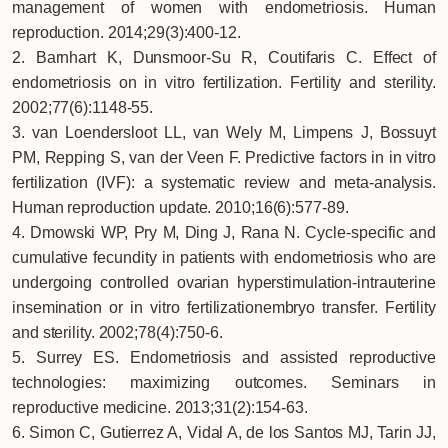
management of women with endometriosis. Human
reproduction. 2014;29(3):400-12.
2. Barnhart K, Dunsmoor-Su R, Coutifaris C. Effect of
endometriosis on in vitro fertilization. Fertility and sterility.
2002;77(6):1148-55.
3. van Loendersloot LL, van Wely M, Limpens J, Bossuyt
PM, Repping S, van der Veen F. Predictive factors in in vitro
fertilization (IVF): a systematic review and meta-analysis.
Human reproduction update. 2010;16(6):577-89.
4. Dmowski WP, Pry M, Ding J, Rana N. Cycle-specific and
cumulative fecundity in patients with endometriosis who are
undergoing controlled ovarian hyperstimulation-intrauterine
insemination or in vitro fertilizationembryo transfer. Fertility
and sterility. 2002;78(4):750-6.
5. Surrey ES. Endometriosis and assisted reproductive
technologies: maximizing outcomes. Seminars in
reproductive medicine. 2013;31(2):154-63.
6. Simon C, Gutierrez A, Vidal A, de los Santos MJ, Tarin JJ,