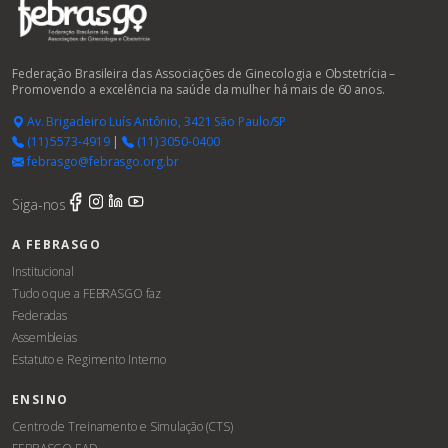
Federação Brasileira das Associações de Ginecologia e Obstetrícia –
Promovendo a excelência na saúde da mulher há mais de 60 anos.
Av. Brigadeiro Luís Antônio, 3421 São Paulo/SP
(11) 5573-4919
|
(11) 3050-0400
febrasgo@febrasgo.org.br
Siga-nos
A FEBRASGO
Institucional
Tudo o que a FEBRASGO faz
Federadas
Assembleias
Estatuto e Regimento Interno
ENSINO
Centro de Treinamento e Simulação (CTS)