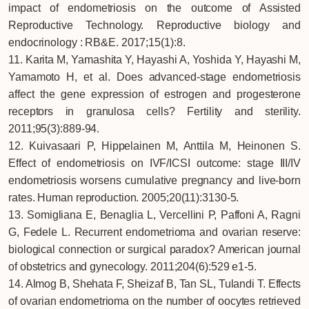
impact of endometriosis on the outcome of Assisted
Reproductive Technology. Reproductive biology and
endocrinology : RB&E. 2017;15(1):8.
11. Karita M, Yamashita Y, Hayashi A, Yoshida Y, Hayashi M,
Yamamoto H, et al. Does advanced-stage endometriosis
affect the gene expression of estrogen and progesterone
receptors in granulosa cells? Fertility and sterility.
2011;95(3):889-94.
12. Kuivasaari P, Hippelainen M, Anttila M, Heinonen S.
Effect of endometriosis on IVF/ICSI outcome: stage III/IV
endometriosis worsens cumulative pregnancy and live-born
rates. Human reproduction. 2005;20(11):3130-5.
13. Somigliana E, Benaglia L, Vercellini P, Paffoni A, Ragni
G, Fedele L. Recurrent endometrioma and ovarian reserve:
biological connection or surgical paradox? American journal
of obstetrics and gynecology. 2011;204(6):529 e1-5.
14. Almog B, Shehata F, Sheizaf B, Tan SL, Tulandi T. Effects
of ovarian endometrioma on the number of oocytes retrieved