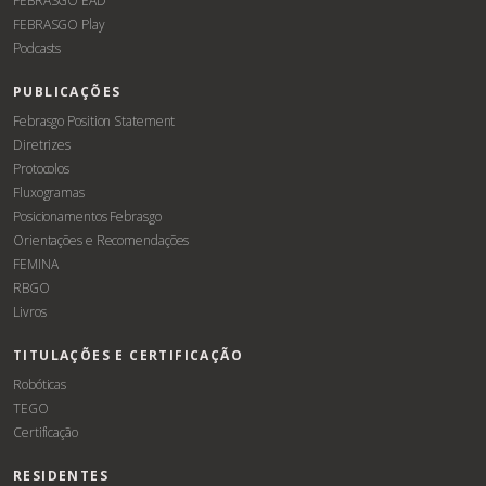
FEBRASGO EAD
FEBRASGO Play
Podcasts
PUBLICAÇÕES
Febrasgo Position Statement
Diretrizes
Protocolos
Fluxogramas
Posicionamentos Febrasgo
Orientações e Recomendações
FEMINA
RBGO
Livros
TITULAÇÕES E CERTIFICAÇÃO
Robóticas
TEGO
Certificação
RESIDENTES