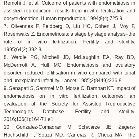
Remohi J, et al. Outcome of patients with endometriosis in
assisted reproduction: results from in-vitro fertilization and
oocyte donation. Human reproduction. 1994;9(4):725-9.
7. Olivennes F, Feldberg D, Liu HC, Cohen J, Moy F,
Rosenwaks Z. Endometriosis: a stage by stage analysis–the
role of in vitro fertilization. Fertility and sterility.
1995;64(2):392-8.
8. Wardle PG, Mitchell JD, McLaughlin EA, Ray BD,
McDermott A, Hull MG. Endometriosis and ovulatory
disorder: reduced fertilisation in vitro compared with tubal
and unexplained infertility. Lancet. 1985;2(8449):236-9.
9. Senapati S, Sammel MD, Morse C, Barnhart KT. Impact of
endometriosis on in vitro fertilization outcomes: an
evaluation of the Society for Assisted Reproductive
Technologies Database. Fertility and sterility.
2016;106(1):164-71 e1.
10. Gonzalez-Comadran M, Schwarze JE, Zegers-
Hochschild F, Souza MD, Carreras R, Checa MA. The