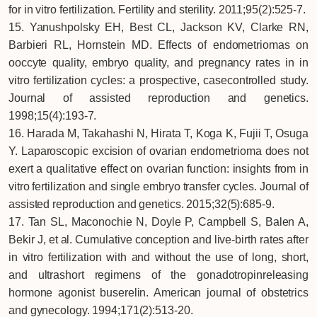
for in vitro fertilization. Fertility and sterility. 2011;95(2):525-7.
15. Yanushpolsky EH, Best CL, Jackson KV, Clarke RN,
Barbieri RL, Hornstein MD. Effects of endometriomas on
ooccyte quality, embryo quality, and pregnancy rates in in
vitro fertilization cycles: a prospective, casecontrolled study.
Journal of assisted reproduction and genetics.
1998;15(4):193-7.
16. Harada M, Takahashi N, Hirata T, Koga K, Fujii T, Osuga
Y. Laparoscopic excision of ovarian endometrioma does not
exert a qualitative effect on ovarian function: insights from in
vitro fertilization and single embryo transfer cycles. Journal of
assisted reproduction and genetics. 2015;32(5):685-9.
17. Tan SL, Maconochie N, Doyle P, Campbell S, Balen A,
Bekir J, et al. Cumulative conception and live-birth rates after
in vitro fertilization with and without the use of long, short,
and ultrashort regimens of the gonadotropinreleasing
hormone agonist buserelin. American journal of obstetrics
and gynecology. 1994;171(2):513-20.