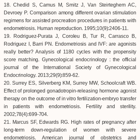
18. Chedid S, Camus M, Smitz J, Van Steirteghem AC,
Devroey P. Comparison among different ovarian stimulation
regimens for assisted procreation procedures in patients with
endometriosis. Human reproduction. 1995;10(9):2406-11.
19. Rodriguez-Purata J, Coroleu B, Tur R, Carrasco B,
Rodriguez I, Barri PN. Endometriosis and IVF: are agonists
really better? Analysis of 1180 cycles with the propensity
score matching. Gynecological endocrinology : the official
journal of the International Society of Gynecological
Endocrinology. 2013;29(9):859-62.
20. Surrey ES, Silverberg KM, Surrey MW, Schoolcraft WB.
Effect of prolonged gonadotropin-releasing hormone agonist
therapy on the outcome of in vitro fertilization-embryo transfer
in patients with endometriosis. Fertility and sterility.
2002;78(4):699-704.
21. Marcus SF, Edwards RG. High rates of pregnancy after
long-term down-regulation of women with severe
endometriosis. American journal of obstetrics and