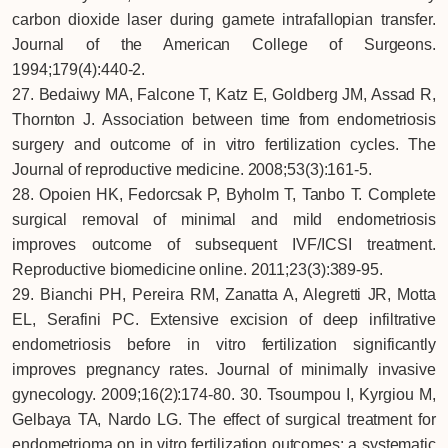
carbon dioxide laser during gamete intrafallopian transfer.
Journal of the American College of Surgeons.
1994;179(4):440-2.
27. Bedaiwy MA, Falcone T, Katz E, Goldberg JM, Assad R,
Thornton J. Association between time from endometriosis
surgery and outcome of in vitro fertilization cycles. The
Journal of reproductive medicine. 2008;53(3):161-5.
28. Opoien HK, Fedorcsak P, Byholm T, Tanbo T. Complete
surgical removal of minimal and mild endometriosis
improves outcome of subsequent IVF/ICSI treatment.
Reproductive biomedicine online. 2011;23(3):389-95.
29. Bianchi PH, Pereira RM, Zanatta A, Alegretti JR, Motta
EL, Serafini PC. Extensive excision of deep infiltrative
endometriosis before in vitro fertilization significantly
improves pregnancy rates. Journal of minimally invasive
gynecology. 2009;16(2):174-80. 30. Tsoumpou I, Kyrgiou M,
Gelbaya TA, Nardo LG. The effect of surgical treatment for
endometrioma on in vitro fertilization outcomes: a systematic