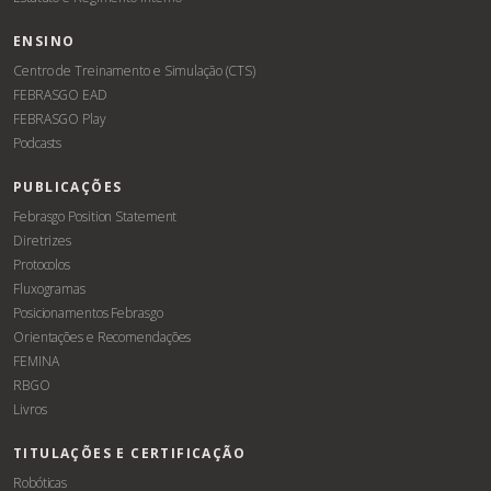
ENSINO
Centro de Treinamento e Simulação (CTS)
FEBRASGO EAD
FEBRASGO Play
Podcasts
PUBLICAÇÕES
Febrasgo Position Statement
Diretrizes
Protocolos
Fluxogramas
Posicionamentos Febrasgo
Orientações e Recomendações
FEMINA
RBGO
Livros
TITULAÇÕES E CERTIFICAÇÃO
Robóticas