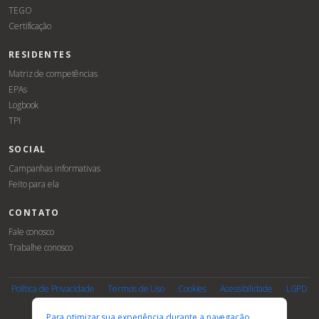
TEGO
Certificação
RESIDENTES
Matriz de competências
EPAs
Logbook
TPI
SOCIAL
Campanhas informativas
Feito para ela
CONTATO
Fale conosco
Trabalhe conosco
Associe-
Evento
se
Política de Privacidade
Termos de Uso
Cookies
Acessibilidade
LGPD
PARCEIROS E AFILIAÇÕES
Para otimizar sua experiência durante a navegação,