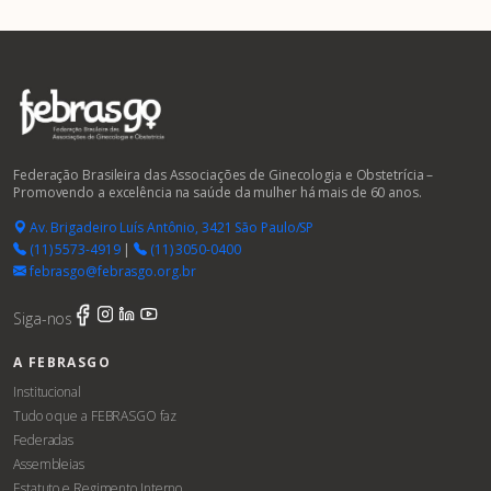
Federação Brasileira das Associações de Ginecologia e Obstetrícia –
Promovendo a excelência na saúde da mulher há mais de 60 anos.
Av. Brigadeiro Luís Antônio, 3421 São Paulo/SP
(11) 5573-4919
|
(11) 3050-0400
febrasgo@febrasgo.org.br
Siga-nos
A FEBRASGO
Institucional
Tudo o que a FEBRASGO faz
Federadas
Assembleias
Estatuto e Regimento Interno