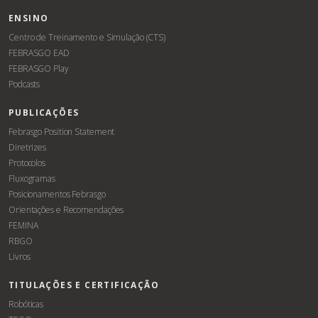
ENSINO
Centro de Treinamento e Simulação (CTS)
FEBRASGO EAD
FEBRASGO Play
Podcasts
PUBLICAÇÕES
Febrasgo Position Statement
Diretrizes
Protocolos
Fluxogramas
Posicionamentos Febrasgo
Orientações e Recomendações
FEMINA
RBGO
Livros
TITULAÇÕES E CERTIFICAÇÃO
Robóticas