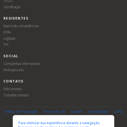
TEGO
Certificação
RESIDENTES
Matriz de competências
EPAs
Logbook
TPI
SOCIAL
Campanhas informativas
Feito para ela
CONTATO
Fale conosco
Trabalhe conosco
Associe-
Evento
se
Política de Privacidade
Termos de Uso
Cookies
Acessibilidade
LGPD
PARCEIROS E AFILIAÇÕES
Para otimizar sua experiência durante a navegação,