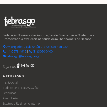
Federação Brasileira das Associações de Ginecologia e Obstetrícia –
Promovendo a excelência na saúde da mulher há mais de 60 anos.
Av. Brigadeiro Luís Antônio, 3421 São Paulo/SP
(11) 5573-4919
|
(11) 3050-0400
febrasgo@febrasgo.org.br
Siga-nos
A FEBRASGO
Institucional
Tudo o que a FEBRASGO faz
Federadas
Assembleias
Estatuto e Regimento Interno