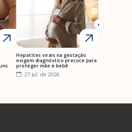
Hepatites virais na gestação
Mulheres neg
exigem diagnóstico precoce para
enfrentam bar
muns
proteger mãe e bebê
e manter o pr
especialista
27 jul. de 2026
24 jul. de 