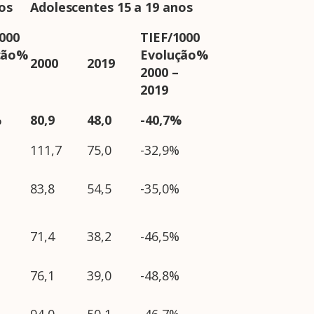
os
Adolescentes 15 a 19 anos
000
TIEF/1000
ção%
Evolução%
2000
2019
2000 –
2019
%
80,9
48,0
-40,7%
111,7
75,0
-32,9%
83,8
54,5
-35,0%
71,4
38,2
-46,5%
76,1
39,0
-48,8%
94,0
50,1
-46,7%