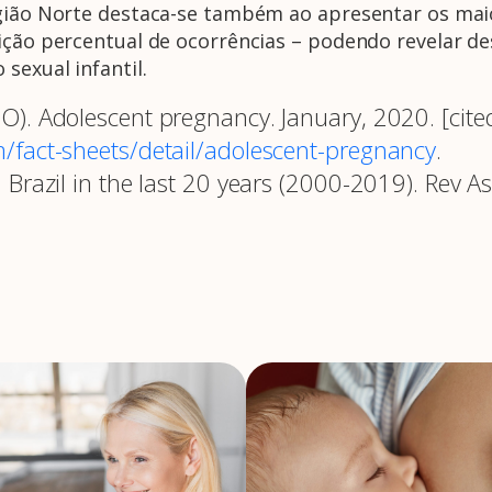
egião Norte destaca-se também ao apresentar os mai
uição percentual de ocorrências – podendo revelar d
sexual infantil.
). Adolescent pregnancy. January, 2020. [cite
/fact-sheets/detail/adolescent-pregnancy
.
Brazil in the last 20 years (2000-2019). Rev A