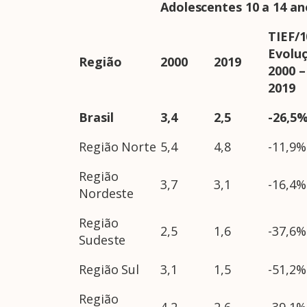
Adolescentes 10 a 14 an
TIEF/1
Evolu
Região
2000
2019
2000 –
2019
Brasil
3,4
2,5
-26,5
Região Norte
5,4
4,8
-11,9%
Região
3,7
3,1
-16,4%
Nordeste
Região
2,5
1,6
-37,6%
Sudeste
Região Sul
3,1
1,5
-51,2%
Região
4,2
2,6
-39,1%