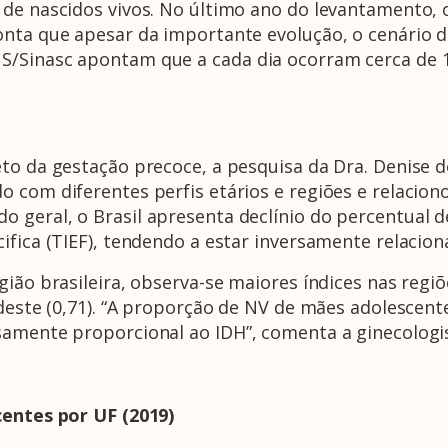
de nascidos vivos. No último ano do levantamento, o
onta que apesar da importante evolução, o cenário 
S/Sinasc apontam que a cada dia ocorram cerca de 1
eto da gestação precoce, a pesquisa da Dra. Denise
 com diferentes perfis etários e regiões e relacion
 geral, o Brasil apresenta declínio do percentual 
ifica (TIEF), tendendo a estar inversamente relacion
ião brasileira, observa-se maiores índices nas regiõ
rdeste (0,71). “A proporção de NV de mães adolescen
samente proporcional ao IDH”, comenta a ginecologi
centes por UF (2019)