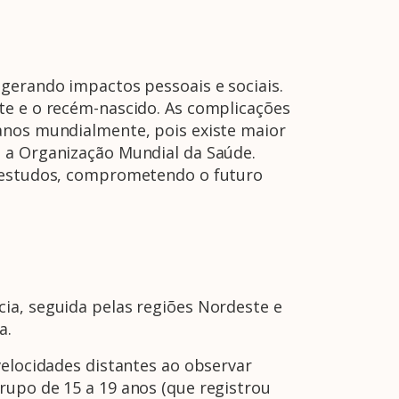
A Febrasgo
Ensino
Publicações
T
 gerando impactos pessoais e sociais.
te e o recém-nascido. As complicações
 anos mundialmente, pois existe maior
o a Organização Mundial da Saúde.
s estudos, comprometendo o futuro
ia, seguida pelas regiões Nordeste e
a.
velocidades distantes ao observar
rupo de 15 a 19 anos (que registrou