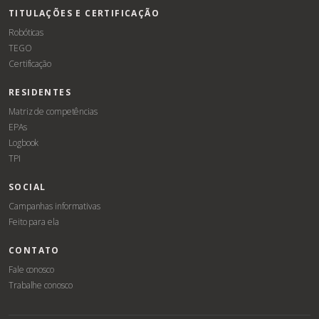
TITULAÇÕES E CERTIFICAÇÃO
Robóticas
TEGO
Certificação
RESIDENTES
Matriz de competências
EPAs
Logbook
TPI
SOCIAL
Campanhas informativas
Feito para ela
CONTATO
Fale conosco
Trabalhe conosco
Associe-
Evento
se