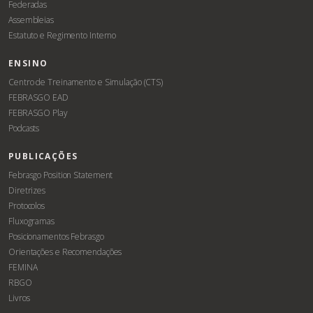
Federadas
Assembleias
Estatuto e Regimento Interno
ENSINO
Centro de Treinamento e Simulação (CTS)
FEBRASGO EAD
FEBRASGO Play
Podcasts
PUBLICAÇÕES
Febrasgo Position Statement
Diretrizes
Protocolos
Fluxogramas
Posicionamentos Febrasgo
Orientações e Recomendações
FEMINA
RBGO
Livros