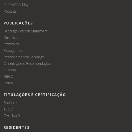
FEBRASGO Play
Podcasts
PUBLICAÇÕES
Febrasgo Position Statement
Diretrizes
Protocolos
Fluxogramas
Posicionamentos Febrasgo
Orientações e Recomendações
FEMINA
RBGO
Livros
TITULAÇÕES E CERTIFICAÇÃO
Robóticas
TEGO
Certificação
RESIDENTES