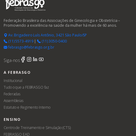
Federação Brasileira das Associações de Ginecologia e Obstetrícia –
Promovendo a excelência na saúde da mulher há mais de 60 anos.
Av. Brigadeiro Luís Antônio, 3421 São Paulo/SP
(11) 5573-4919
|
(11) 3050-0400
febrasgo@febrasgo.org.br
Siga-nos
A FEBRASGO
Institucional
Tudo o que a FEBRASGO faz
Federadas
Assembleias
Estatuto e Regimento Interno
ENSINO
Centro de Treinamento e Simulação (CTS)
FEBRASGO EAD