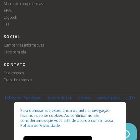
Matriz de competências
EPAs
Logbook
TPI
SOCIAL
Campanhas informativas
Feito para ela
CONTATO
Fale conosco
Trabalhe conosco
Associe-
Evento
se
Política de Privacidade
Termos de Uso
Cookies
Acessibilidade
LGPD
PARCEIROS E AFILIAÇÕES
Para otimizar sua experiência durante a navegação,
fazemos uso de cookies. Ao continuar no site
consideramos que você está de acordo com a nossa
Política de Privacidade.