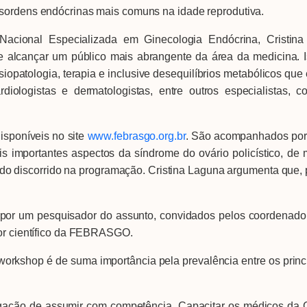
esordens endócrinas mais comuns na idade reprodutiva.
cional Especializada em Ginecologia Endócrina, Cristin
ode alcançar um público mais abrangente da área da medicina
isiopatologia, terapia e inclusive desequilíbrios metabólicos qu
rdiologistas e dermatologistas, entre outros especialistas
sponíveis no site
www.febrasgo.org.br
. São acompanhados por 
s importantes aspectos da síndrome do ovário policístico, de
údo discorrido na programação. Cristina Laguna argumenta que,
 por um pesquisador do assunto, convidados pelos coordenad
tor científico da FEBRASGO.
workshop é de suma importância pela prevalência entre os prin
ão de assumir com competência. Capacitar os médicos da Gine