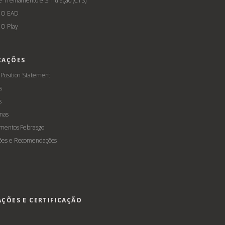
e Treinamento e Simulação (CTS)
GO EAD
O Play
CAÇÕES
 Position Statement
s
s
mas
amentos Febrasgo
ões e Recomendações
AÇÕES E CERTIFICAÇÃO
s