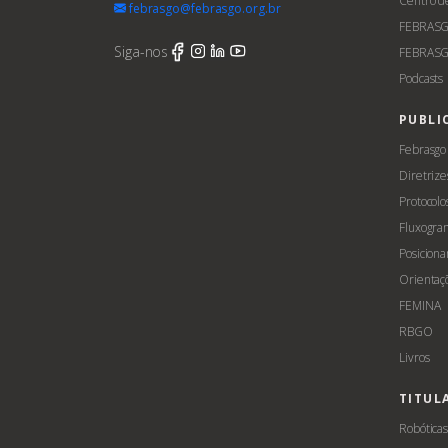
Centro d
febrasgo@febrasgo.org.br
FEBRAS
Siga-nos
FEBRASG
Podcasts
PUBLI
Febrasgo
Diretrize
Protocolo
Fluxogra
Posicion
Orientaç
FEMINA
RBGO
Livros
TITUL
Robótica