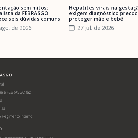
ntação sem mitos:
Hepatites virais na gestaç
alista da FEBRASGO
exigem diagnóstico precoc
ece seis dúvidas comuns
proteger mãe e bebê
ago. de 2026
27 jul. de 2026
RASGO
nal
ue a FEBRASGO faz
s
ias
 e Regimento Interno
O