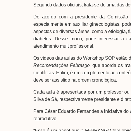
Segundo dados oficiais, trata-se de uma das d
De acordo com a presidente da Comissão Na
especialmente em auxiliar ginecologistas, p
aspectos de diversas áreas, como a etiologia, f
diabetes. Desse modo, pode interessar a ca
atendimento multiprofissional.
Os vídeos das aulas do Workshop SOP estão di
Recomendações Febrasgo
, que aborda os mai
científicas. Enfim, é um complemento ao conte
deve ser assistido na ordem cronológica.
Cada aula é apresentada por um professor ou
Silva de Sá, respectivamente presidente e dire
Para César Eduardo Fernandes a iniciativa do 
reprodutivo:
“Esse é um papel que a FEBRASGO tem obrigaç