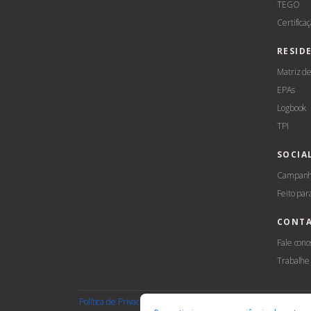
TEGO
Certifica
RESID
Matriz d
EPAs
Logbook
TPI
SOCIA
Campanha
Feito par
CONT
Fale cono
Trabalhe
Política de Privacidade
Termos de Uso
Cookies
Acessib