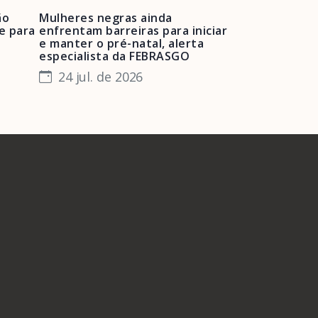
ão
Mulheres negras ainda
FEBRASGO ale
e para
enfrentam barreiras para iniciar
de projetos de
e manter o pré-natal, alerta
obstétrica e 
especialista da FEBRASGO
gestantes e 
24 jul. de 2026
23 jul. de 