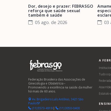
Dor, desejo e prazer: FEBRASGO
Amame
reforça que saúde sexual
especi
também é saúde
esclar
05 ago. de 2026
03 
A FEB
Institucio
Tudo o q
Federação Brasileira das Associações de
Federada
Ginecologia e Obstetrícia –
Assemble
Promovendo a excelência na saúde da mulher
há mais de 60 anos.
Estatuto
Av. Brigadeiro Luís Antônio, 3421 São
Paulo/SP
ENSIN
(11) 5573-4919
|
(11) 3050-0400