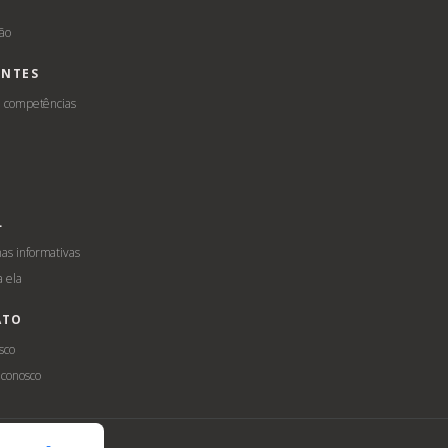
ção
ENTES
e competências
L
s informativas
a ela
ATO
sco
 conosco
ilidade
LGPD