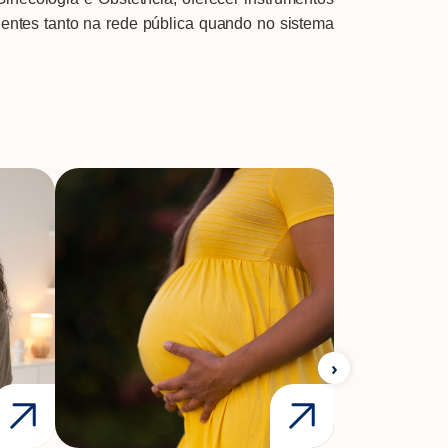
ientes tanto na rede pública quando no sistema
A Febrasgo
Ensino
Publicações
T