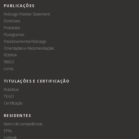
PUBLICAÇÕES
Febrasgo Position Statement
Diretrizes
Protocolos
Fluxogramas
Posicionamentos Febrasgo
Orientações e Recomendações
FEMINA
RBGO
Livros
TITULAÇÕES E CERTIFICAÇÃO
Robóticas
TEGO
Certificação
RESIDENTES
Matriz de competências
EPAs
Logbook