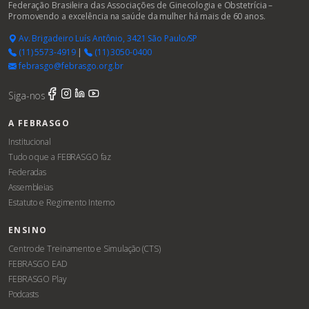
Federação Brasileira das Associações de Ginecologia e Obstetrícia –
Promovendo a excelência na saúde da mulher há mais de 60 anos.
Av. Brigadeiro Luís Antônio, 3421 São Paulo/SP
(11) 5573-4919
|
(11) 3050-0400
febrasgo@febrasgo.org.br
Siga-nos
A FEBRASGO
Institucional
Tudo o que a FEBRASGO faz
Federadas
Assembleias
Estatuto e Regimento Interno
ENSINO
Centro de Treinamento e Simulação (CTS)
FEBRASGO EAD
FEBRASGO Play
Podcasts