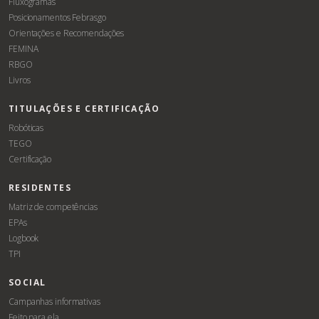
Fluxogramas
Posicionamentos Febrasgo
Orientações e Recomendações
FEMINA
RBGO
Livros
TITULAÇÕES E CERTIFICAÇÃO
Robóticas
TEGO
Certificação
RESIDENTES
Matriz de competências
EPAs
Logbook
TPI
SOCIAL
Campanhas informativas
Feito para ela