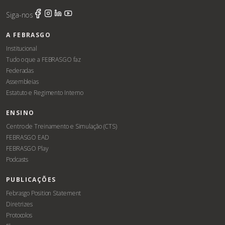
Siga-nos
A FEBRASGO
Institucional
Tudo o que a FEBRASGO faz
Federadas
Assembleias
Estatuto e Regimento Interno
ENSINO
Centro de Treinamento e Simulação (CTS)
FEBRASGO EAD
FEBRASGO Play
Podcasts
PUBLICAÇÕES
Febrasgo Position Statement
Diretrizes
Protocolos