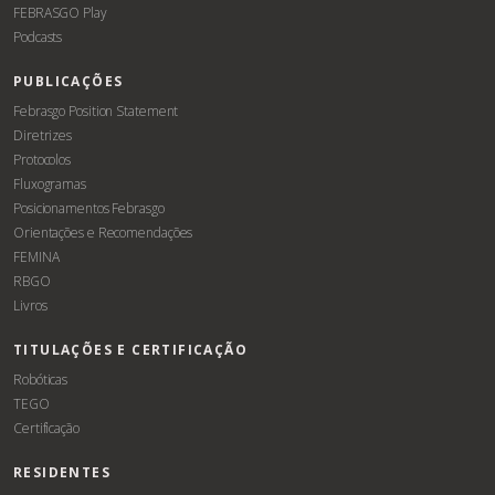
FEBRASGO Play
Podcasts
PUBLICAÇÕES
Febrasgo Position Statement
Diretrizes
Protocolos
Fluxogramas
Posicionamentos Febrasgo
Orientações e Recomendações
FEMINA
RBGO
Livros
TITULAÇÕES E CERTIFICAÇÃO
Robóticas
TEGO
Certificação
RESIDENTES