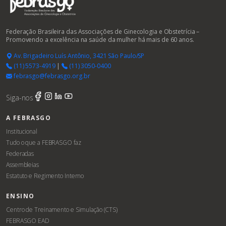
Federação Brasileira das Associações de Ginecologia e Obstetrícia –
Promovendo a excelência na saúde da mulher há mais de 60 anos.
Av. Brigadeiro Luís Antônio, 3421 São Paulo/SP
(11) 5573-4919
|
(11) 3050-0400
febrasgo@febrasgo.org.br
Siga-nos
A FEBRASGO
Institucional
Tudo o que a FEBRASGO faz
Federadas
Assembleias
Estatuto e Regimento Interno
ENSINO
Centro de Treinamento e Simulação (CTS)
FEBRASGO EAD