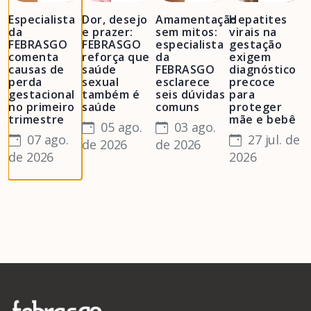
Especialista
Dor, desejo
Amamentação
Hepatites
M
da
e prazer:
sem mitos:
virais na
n
FEBRASGO
FEBRASGO
especialista
gestação
e
comenta
reforça que
da
exigem
b
causas de
saúde
FEBRASGO
diagnóstico
p
perda
sexual
esclarece
precoce
m
gestacional
também é
seis dúvidas
para
p
no primeiro
saúde
comuns
proteger
a
trimestre
mãe e bebê
e
05 ago.
03 ago.
d
07 ago.
27 jul. de
de 2026
de 2026
F
de 2026
2026
2