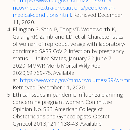
at:
https://www.cdc.gov/coronavirus/2019-
ncov/need-extra-precautions/people-with-
medical-conditions.html
. Retrieved December
11, 2020.
Ellington S, Strid P, Tong VT, Woodworth K,
Galang RR, Zambrano LD, et al. Characteristics
of women of reproductive age with laboratory-
confirmed SARS-CoV-2 infection by pregnancy
status – United States, January 22-June 7,
2020. MMWR Morb Mortal Wkly Rep
2020;69:769-75. Available
at:
https://www.cdc.gov/mmwr/volumes/69/wr/
Retrieved December 11, 2020.
Ethical issues in pandemic influenza planning
concerning pregnant women. Committee
Opinion No. 563. American College of
Obstetricians and Gynecologists. Obstet
Gynecol 2013;121:1138-43. Available