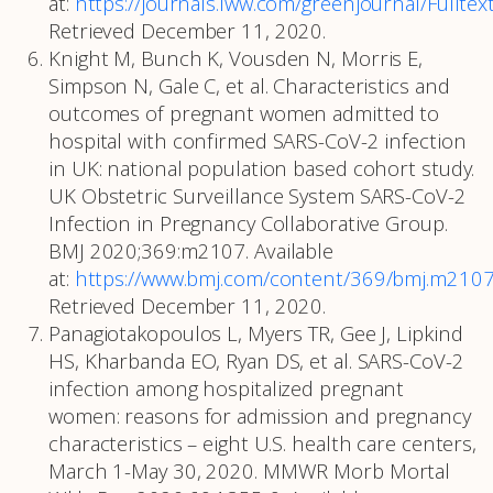
at:
https://journals.lww.com/greenjournal/Fullt
Retrieved December 11, 2020.
Knight M, Bunch K, Vousden N, Morris E,
Simpson N, Gale C, et al. Characteristics and
outcomes of pregnant women admitted to
hospital with confirmed SARS-CoV-2 infection
in UK: national population based cohort study.
UK Obstetric Surveillance System SARS-CoV-2
Infection in Pregnancy Collaborative Group.
BMJ 2020;369:m2107. Available
at:
https://www.bmj.com/content/369/bmj.m210
Retrieved December 11, 2020.
Panagiotakopoulos L, Myers TR, Gee J, Lipkind
HS, Kharbanda EO, Ryan DS, et al. SARS-CoV-2
infection among hospitalized pregnant
women: reasons for admission and pregnancy
characteristics – eight U.S. health care centers,
March 1-May 30, 2020. MMWR Morb Mortal