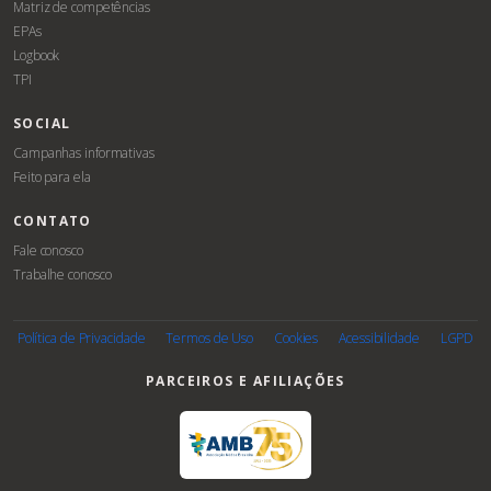
Matriz de competências
EPAs
Logbook
TPI
SOCIAL
Campanhas informativas
Feito para ela
CONTATO
Fale conosco
Trabalhe conosco
Política de Privacidade
Termos de Uso
Cookies
Acessibilidade
LGPD
PARCEIROS E AFILIAÇÕES