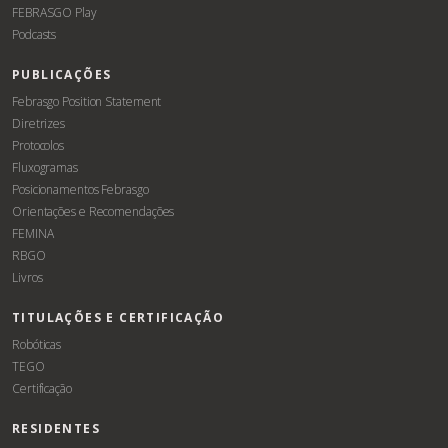
FEBRASGO Play
Podcasts
PUBLICAÇÕES
Febrasgo Position Statement
Diretrizes
Protocolos
Fluxogramas
Posicionamentos Febrasgo
Orientações e Recomendações
FEMINA
RBGO
Livros
TITULAÇÕES E CERTIFICAÇÃO
Robóticas
TEGO
Certificação
RESIDENTES