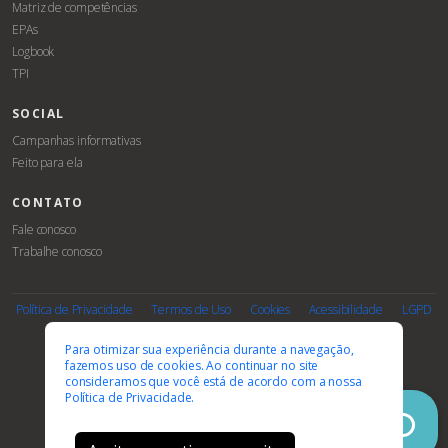
Matriz de competências
EPAs
Logbook
TPI
SOCIAL
Campanhas informativas
Feito para ela
CONTATO
Fale conosco
Trabalhe conosco
Associe-
Evento
se
Política de Privacidade
Termos de Uso
Cookies
Acessibilidade
LGPD
PARCEIROS E AFILIAÇÕES
Para otimizar sua experiência durante a navegação,
fazemos uso de cookies. Ao continuar no site
consideramos que você está de acordo com a nossa
Política de Privacidade.