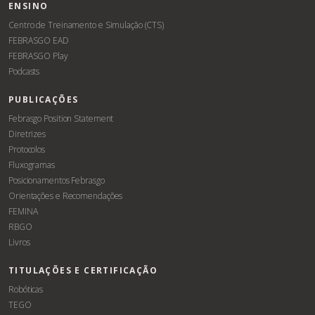
ENSINO
Centro de Treinamento e Simulação (CTS)
FEBRASGO EAD
FEBRASGO Play
Podcasts
PUBLICAÇÕES
Febrasgo Position Statement
Diretrizes
Protocolos
Fluxogramas
Posicionamentos Febrasgo
Orientações e Recomendações
FEMINA
RBGO
Livros
TITULAÇÕES E CERTIFICAÇÃO
Robóticas
TEGO