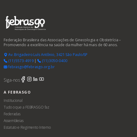
Federação Brasileira das Associações de Ginecologia e Obstetrícia –
Promovendo a excelência na saúde da mulher há mais de 60 anos.
Av. Brigadeiro Luís Antônio, 3421 São Paulo/SP
(11) 5573-4919
|
(11) 3050-0400
febrasgo@febrasgo.org.br
Siga-nos
A FEBRASGO
Institucional
Tudo o que a FEBRASGO faz
Federadas
Assembleias
Estatuto e Regimento Interno