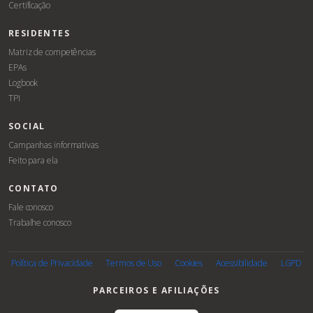
Certificação
RESIDENTES
Matriz de competências
EPAs
Logbook
TPI
SOCIAL
Campanhas informativas
Feito para ela
CONTATO
Fale conosco
Trabalhe conosco
Associe-
se
Política de Privacidade
Termos de Uso
Cookies
Acessibilidade
LGPD
PARCEIROS E AFILIAÇÕES