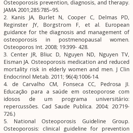
Osteoporosis prevention, diagnosis, and therapy.
JAMA 2001;285:785–95.
2. Kanis JA, Burlet N, Cooper C, Delmas PD,
Reginster JY, Borgstrom F, et al. European
guidance for the diagnosis and management of
osteoporosis in postmenopausal women.
Osteoporos Int. 2008; 19:399- 428.
3. Center JR, Bliuc D, Nguyen ND, Nguyen TV,
Eisman JA. Osteoporosis medication and reduced
mortality risk in elderly women and men. J Clin
Endocrinol Metab. 2011; 96(4):1006-14.
4. de Carvalho CM, Fonseca CC, Pedrosa JI.
Educação para a saúde em osteoporose com
idosos de um programa universitário:
repercussões. Cad Saude Publica. 2004; 20:719-
726.)
5. National Osteoporosis Guideline Group.
Osteoporosis: clinical guideline for prevention