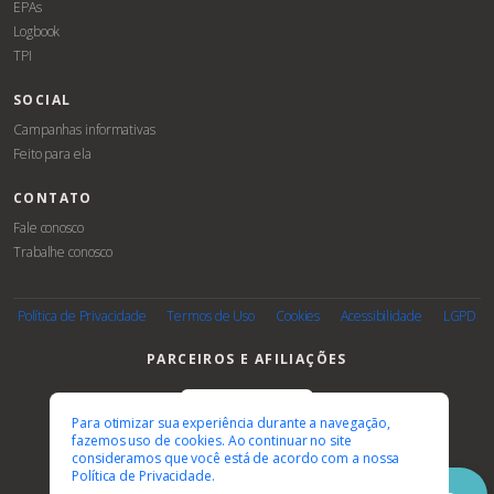
EPAs
Logbook
TPI
SOCIAL
Campanhas informativas
Feito para ela
CONTATO
Fale conosco
Trabalhe conosco
Associe-
Event
se
Política de Privacidade
Termos de Uso
Cookies
Acessibilidade
LGPD
PARCEIROS E AFILIAÇÕES
Para otimizar sua experiência durante a navegação,
fazemos uso de cookies. Ao continuar no site
consideramos que você está de acordo com a nossa
Política de Privacidade.
© 2026 FEBRASGO. Todos os direitos reservados.