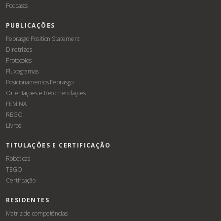
Podcasts
PUBLICAÇÕES
Febrasgo Position Statement
Diretrizes
Protocolos
Fluxogramas
Posicionamentos Febrasgo
Orientações e Recomendações
FEMINA
RBGO
Livros
TITULAÇÕES E CERTIFICAÇÃO
Robóticas
TEGO
Certificação
RESIDENTES
Matriz de competências