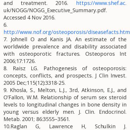
and treatment. 2016.
https://www.shef.ac.
uk/NOGG/NOGG_Executive_Summary.pdf.
Accessed 4 Nov 2016.
6.
http://www.nof.org/osteoporosis/diseasefacts.htm
7. Johnell O and Kanis JA. An estimate of the
worldwide prevalence and disability associated
with osteoporotic fractures. Osteoporos Int
2006;17:1726.
8. Raisz LG. Pathogenesis of osteoporosis:
concepts, conflicts, and prospects. J Clin Invest.
2005 Dec;115(12):3318-25.
9. Khosla, S., Melton, L.J., 3rd, Atkinson, E.J., and
O’Fallon, W.M. Relationship of serum sex steroid
levels to longitudinal changes in bone density in
young versus elderly men. J. Clin. Endocrinol.
Metab. 2001; 86:3555–3561.
10.Raglan G, Lawrence H, Schulkin J.