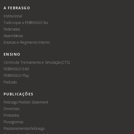
A FEBRASGO
Institucional
Tudo o que a FEBRASGO faz
Federadas
Assembleias
Estatuto e Regimento Interno
ENSINO
Centro de Treinamento e Simulação (CTS)
FEBRASGO EAD
FEBRASGO Play
Podcasts
PUBLICAÇÕES
Febrasgo Position Statement
Diretrizes
Protocolos
Fluxogramas
Posicionamentos Febrasgo