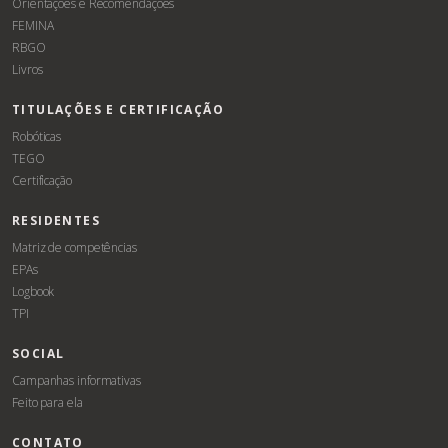
Orientações e Recomendações
FEMINA
RBGO
Livros
TITULAÇÕES E CERTIFICAÇÃO
Robóticas
TEGO
Certificação
RESIDENTES
Matriz de competências
EPAs
Logbook
TPI
SOCIAL
Campanhas informativas
Feito para ela
CONTATO