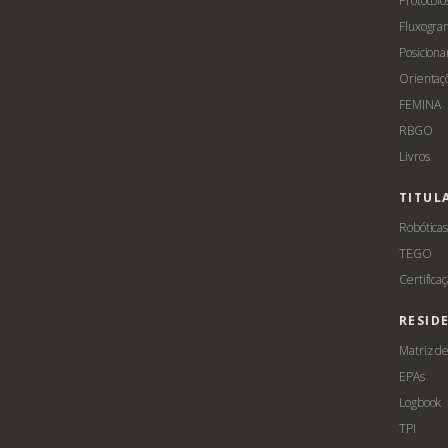
Protocolo
Fluxogra
Posicion
Orientaç
FEMINA
RBGO
Livros
TITUL
Robótica
TEGO
Certifica
RESID
Matriz d
EPAs
Logbook
TPI