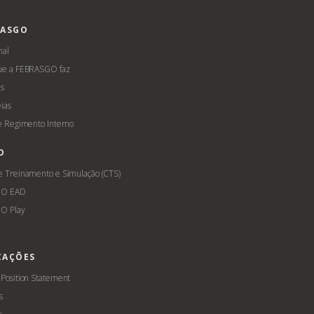
RASGO
nal
ue a FEBRASGO faz
s
ias
 e Regimento Interno
O
e Treinamento e Simulação (CTS)
GO EAD
O Play
CAÇÕES
 Position Statement
s