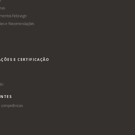
s
mas
amentos Febrasgo
ões e Recomendações
AÇÕES E CERTIFICAÇÃO
s
ção
ENTES
e competências