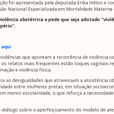
itação foi apresentada pela deputada Erika Hilton e c
ssão Nacional Especializada em Mortalidade Matern
olência obstétrica e pede que seja adotado “violê
pério”.
o
aqui
vidências que apontam a recorrência de violência co
 os relatos mais frequentes estão toques vaginais r
nação e violência física.
 as desigualdades que atravessam a assistência obs
idade entre mulheres pretas, em situação socioecon
m menor escolaridade, o que reforça a necessidade d
o diálogo sobre o aperfeiçoamento do modelo de ate