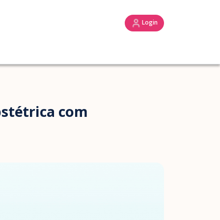
Login
bstétrica com