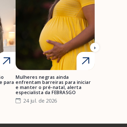
A Febrasgo
Ensino
Publicações
T
ão
Mulheres negras ainda
FEBRASGO ale
e para
enfrentam barreiras para iniciar
de projetos de
e manter o pré-natal, alerta
obstétrica e 
especialista da FEBRASGO
gestantes e 
24 jul. de 2026
23 jul. de 