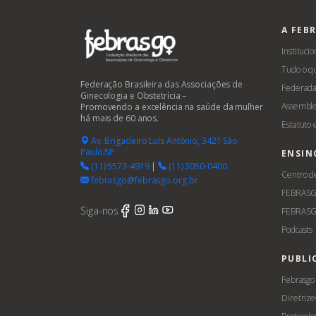
A FEB
Institucio
Tudo o q
Federação Brasileira das Associações de
Federada
Ginecologia e Obstetrícia –
Assemble
Promovendo a excelência na saúde da mulher
há mais de 60 anos.
Estatuto
Av. Brigadeiro Luís Antônio, 3421 São
Paulo/SP
ENSIN
(11) 5573-4919
|
(11) 3050-0400
Centro d
febrasgo@febrasgo.org.br
FEBRAS
Siga-nos
FEBRASG
Podcasts
PUBLI
Febrasgo
Diretrize