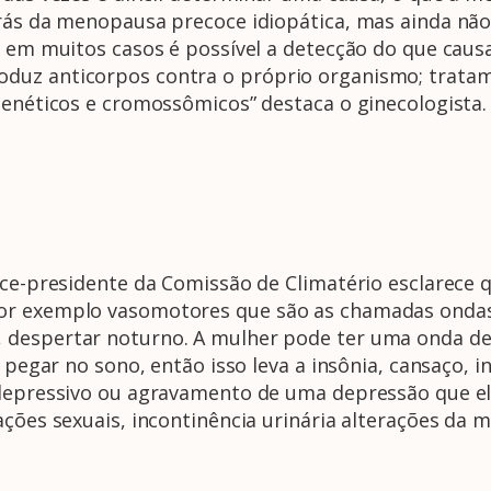
 trás da menopausa precoce idiopática, mas ainda n
o, em muitos casos é possível a detecção do que ca
oduz anticorpos contra o próprio organismo; trata
genéticos e cromossômicos” destaca o ginecologista.
ice-presidente da Comissão de Climatério esclarece 
or exemplo vasomotores que são as chamadas ondas 
 despertar noturno. A mulher pode ter uma onda de 
a pegar no sono, então isso leva a insônia, cansaço, i
 depressivo ou agravamento de uma depressão que ela
lações sexuais, incontinência urinária alterações 