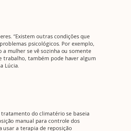
A Febrasgo
Ensino
Publicações
T
res. “Existem outras condições que
problemas psicológicos. Por exemplo,
go a mulher se vê sozinha ou somente
 de trabalho, também pode haver algum
a Lúcia.
O tratamento do climatério se baseia
posição manual para controle dos
 usar a terapia de reposição