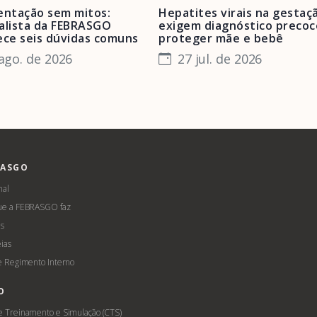
ntação sem mitos:
Hepatites virais na gestaç
alista da FEBRASGO
exigem diagnóstico precoc
ece seis dúvidas comuns
proteger mãe e bebê
ago. de 2026
27 jul. de 2026
RASGO
nal
ue a FEBRASGO faz
s
ias
 e Regimento Interno
O
e Treinamento e Simulação (CTS)