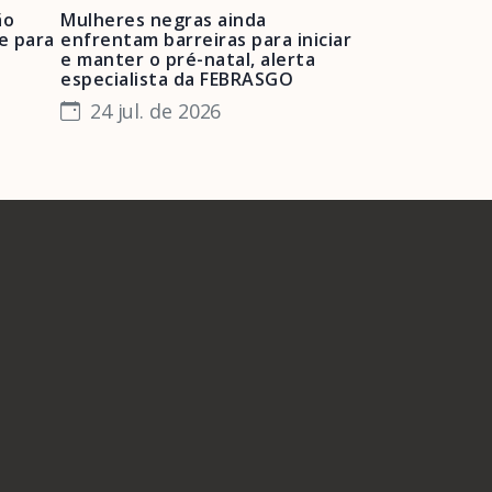
ão
Mulheres negras ainda
FEBRASGO ale
e para
enfrentam barreiras para iniciar
de projetos de
e manter o pré-natal, alerta
obstétrica e 
especialista da FEBRASGO
gestantes e 
24 jul. de 2026
23 jul. de 