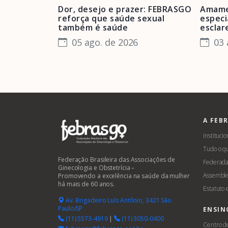
Dor, desejo e prazer: FEBRASGO
Amame
reforça que saúde sexual
especi
também é saúde
esclar
05 ago. de 2026
03 
A FEB
Institucio
Tudo o q
Federação Brasileira das Associações de
Federada
Ginecologia e Obstetrícia –
Assemble
Promovendo a excelência na saúde da mulher
há mais de 60 anos.
Estatuto
Av. Brigadeiro Luís Antônio, 3421 São
Paulo/SP
ENSIN
(11) 5573-4919
|
(11) 3050-0400
Centro d