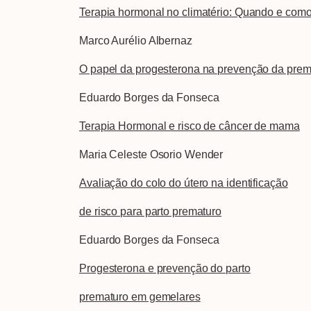
Terapia hormonal no climatério: Quando e como 
Marco Aurélio Albernaz
O papel da progesterona na prevenção da prem
Eduardo Borges da Fonseca
Terapia Hormonal e risco de câncer de mama
Maria Celeste Osorio Wender
Avaliação do colo do útero na identificação
de risco para parto prematuro
Eduardo Borges da Fonseca
Progesterona e prevenção do parto
prematuro em gemelares