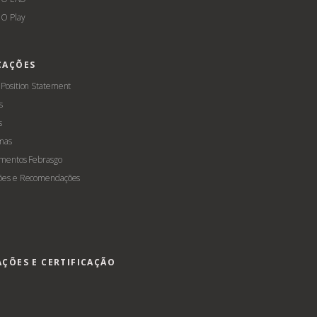
O Play
CAÇÕES
 Position Statement
s
s
mas
amentos Febrasgo
ões e Recomendações
AÇÕES E CERTIFICAÇÃO
s