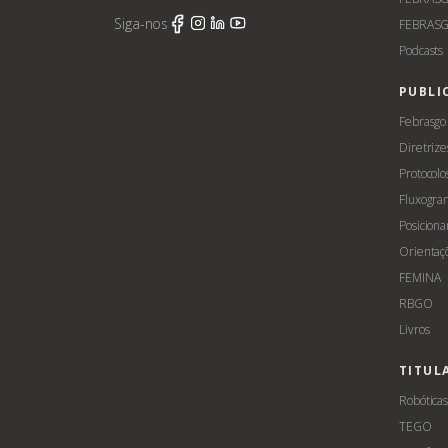
Siga-nos
FEBRASG
Podcasts
PUBLI
Febrasgo
Diretrize
Protocolo
Fluxogra
Posicion
Orientaç
FEMINA
RBGO
Livros
TITUL
Robótica
TEGO