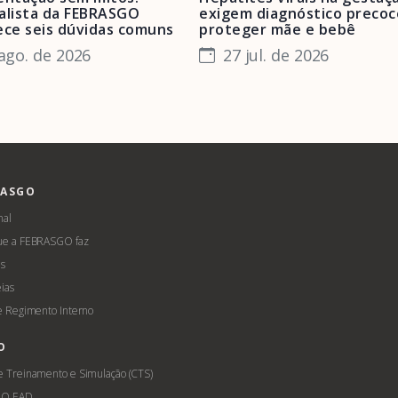
alista da FEBRASGO
exigem diagnóstico precoc
ece seis dúvidas comuns
proteger mãe e bebê
ago. de 2026
27 jul. de 2026
RASGO
nal
ue a FEBRASGO faz
s
ias
 e Regimento Interno
O
e Treinamento e Simulação (CTS)
GO EAD