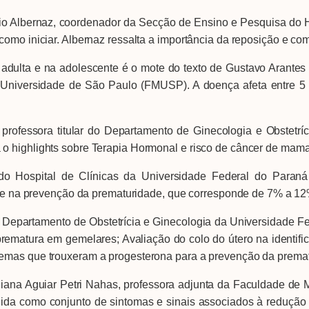
o Albernaz, coordenador da Secção de Ensino e Pesquisa do Ho
omo iniciar. Albernaz ressalta a importância da reposição e com
adulta e na adolescente é o mote do texto de Gustavo Arantes 
Universidade de São Paulo (FMUSP). A doença afeta entre 5
 professora titular do Departamento de Ginecologia e Obstetr
o highlights sobre Terapia Hormonal e risco de câncer de mama
 do Hospital de Clínicas da Universidade Federal do Paraná
ante na prevenção da prematuridade, que corresponde de 7% a 12
Departamento de Obstetrícia e Ginecologia da Universidade Fe
rematura em gemelares; Avaliação do colo do útero na identific
temas que trouxeram a progesterona para a prevenção da prema
Eliana Aguiar Petri Nahas, professora adjunta da Faculdade de
inida como conjunto de sintomas e sinais associados à redução 