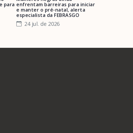
e para
enfrentam barreiras para iniciar
de projetos de
e manter o pré-natal, alerta
obstétrica e 
especialista da FEBRASGO
gestantes e 
24 jul. de 2026
23 jul. de 