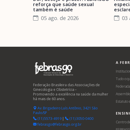
reforça que saúde sexual
especi
também é saúde
esclar
05 ago. de 2026
03 
A FEB
Institucio
Tudo o q
Federação Brasileira das Associações de
Federada
Ginecologia e Obstetrícia –
Assemble
Promovendo a excelência na saúde da mulher
há mais de 60 anos.
Estatuto
Av. Brigadeiro Luís Antônio, 3421 São
Paulo/SP
ENSIN
(11) 5573-4919
|
(11) 3050-0400
Centro d
febrasgo@febrasgo.org.br
FEBRAS