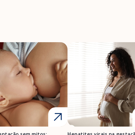
ntação sem mitos:
Hepatites virais na gestaç