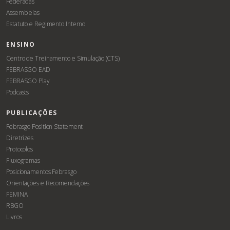
Federadas
Assembleias
Estatuto e Regimento Interno
ENSINO
Centro de Treinamento e Simulação (CTS)
FEBRASGO EAD
FEBRASGO Play
Podcasts
PUBLICAÇÕES
Febrasgo Position Statement
Diretrizes
Protocolos
Fluxogramas
Posicionamentos Febrasgo
Orientações e Recomendações
FEMINA
RBGO
Livros