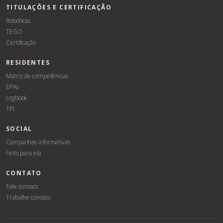
TITULAÇÕES E CERTIFICAÇÃO
Robóticas
TEGO
Certificação
RESIDENTES
Matriz de competências
EPAs
Logbook
TPI
SOCIAL
Campanhas informativas
Feito para ela
CONTATO
Fale conosco
Trabalhe conosco
Associe-
Evento
se