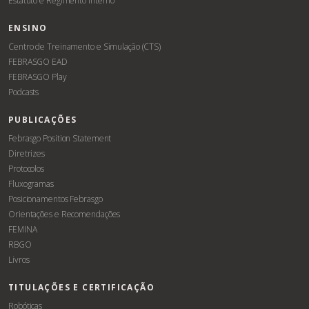
Estatuto e Regimento Interno
ENSINO
Centro de Treinamento e Simulação (CTS)
FEBRASGO EAD
FEBRASGO Play
Podcasts
PUBLICAÇÕES
Febrasgo Position Statement
Diretrizes
Protocolos
Fluxogramas
Posicionamentos Febrasgo
Orientações e Recomendações
FEMINA
RBGO
Livros
TITULAÇÕES E CERTIFICAÇÃO
Robóticas