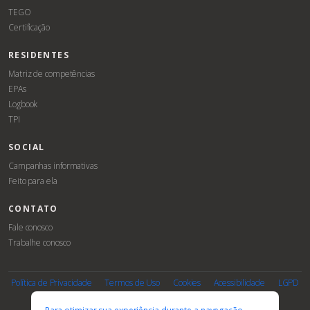
TEGO
Certificação
RESIDENTES
Matriz de competências
EPAs
Logbook
TPI
SOCIAL
Campanhas informativas
Feito para ela
CONTATO
Fale conosco
Trabalhe conosco
Associe-
Evento
se
Política de Privacidade
Termos de Uso
Cookies
Acessibilidade
LGPD
PARCEIROS E AFILIAÇÕES