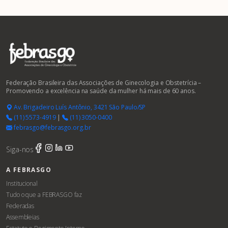
Federação Brasileira das Associações de Ginecologia e Obstetrícia –
Promovendo a excelência na saúde da mulher há mais de 60 anos.
Av. Brigadeiro Luís Antônio, 3421 São Paulo/SP
(11) 5573-4919
|
(11) 3050-0400
febrasgo@febrasgo.org.br
Siga-nos
A FEBRASGO
Institucional
Tudo o que a FEBRASGO faz
Federadas
Assembleias