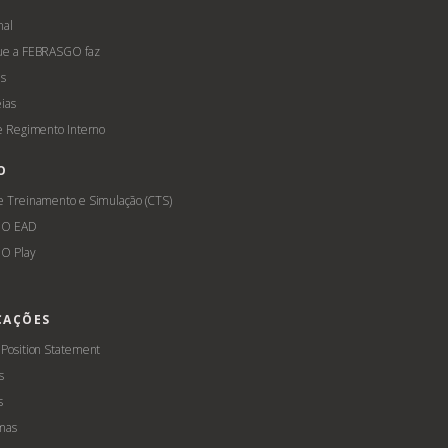
nal
ue a FEBRASGO faz
s
ias
 e Regimento Interno
O
e Treinamento e Simulação (CTS)
GO EAD
O Play
CAÇÕES
 Position Statement
s
s
mas