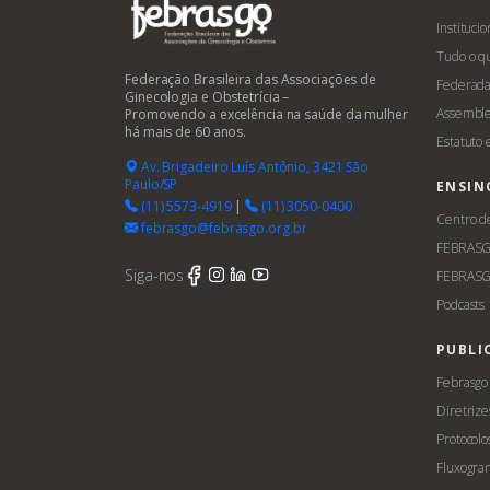
Institucio
Tudo o q
Federação Brasileira das Associações de
Federada
Ginecologia e Obstetrícia –
Assemble
Promovendo a excelência na saúde da mulher
há mais de 60 anos.
Estatuto
Av. Brigadeiro Luís Antônio, 3421 São
Paulo/SP
ENSIN
(11) 5573-4919
|
(11) 3050-0400
Centro d
febrasgo@febrasgo.org.br
FEBRAS
Siga-nos
FEBRASG
Podcasts
PUBLI
Febrasgo
Diretrize
Protocolo
Fluxogra