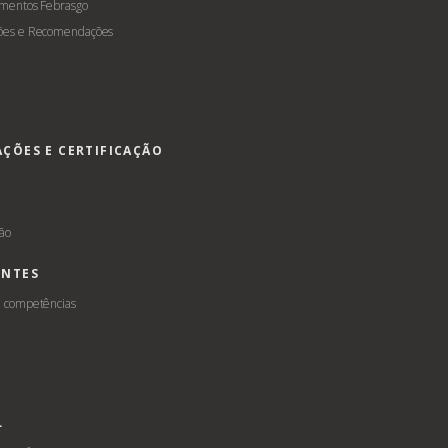
amentos Febrasgo
ões e Recomendações
AÇÕES E CERTIFICAÇÃO
s
ção
ENTES
e competências
L