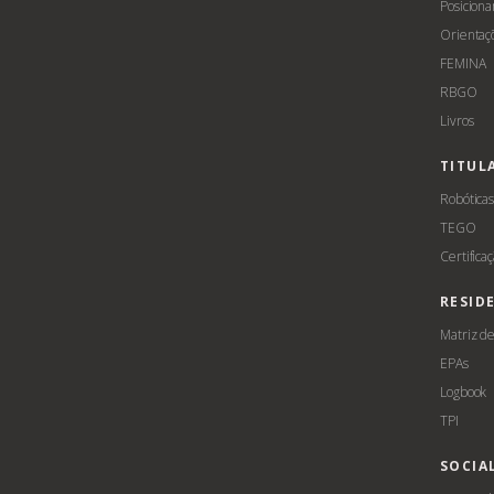
Posicion
Orientaç
FEMINA
RBGO
Livros
TITUL
Robótica
TEGO
Certifica
RESID
Matriz d
EPAs
Logbook
TPI
SOCIA