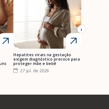
Hepatites virais na gestação
Mulheres neg
A Febrasgo
Ensino
Publicações
T
exigem diagnóstico precoce para
enfrentam bar
muns
proteger mãe e bebê
e manter o pr
especialista
27 jul. de 2026
24 jul. de 