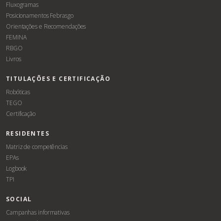
Fluxogramas
Posicionamentos Febrasgo
Orientações e Recomendações
FEMINA
RBGO
Livros
TITULAÇÕES E CERTIFICAÇÃO
Robóticas
TEGO
Certificação
RESIDENTES
Matriz de competências
EPAs
Logbook
TPI
SOCIAL
Campanhas informativas