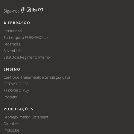
Siga-nos
A FEBRASGO
Institucional
Tudo o que a FEBRASGO faz
Federadas
Assembleias
Estatuto e Regimento Interno
ENSINO
Centro de Treinamento e Simulação (CTS)
FEBRASGO EAD
FEBRASGO Play
Podcasts
PUBLICAÇÕES
Febrasgo Position Statement
Diretrizes
Protocolos