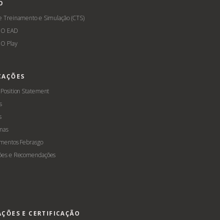
O
e Treinamento e Simulação (CTS)
GO EAD
O Play
CAÇÕES
 Position Statement
s
s
mas
amentos Febrasgo
ões e Recomendações
AÇÕES E CERTIFICAÇÃO