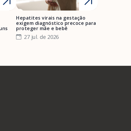
Hepatites virais na gestação
Mulheres neg
exigem diagnóstico precoce para
enfrentam bar
muns
proteger mãe e bebê
e manter o pr
especialista
27 jul. de 2026
24 jul. de 
A Febrasgo
Ensino
Publicações
T