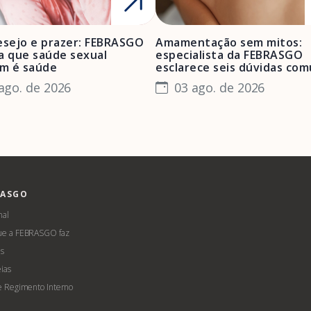
esejo e prazer: FEBRASGO
Amamentação sem mitos:
a que saúde sexual
especialista da FEBRASGO
m é saúde
esclarece seis dúvidas co
ago. de 2026
03 ago. de 2026
RASGO
nal
ue a FEBRASGO faz
s
ias
 e Regimento Interno