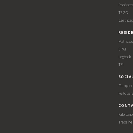
Robótica
TEGO
Certifica
RESID
Matriz d
EPAs
Logbook
TPI
SOCIA
Campanha
Feito par
CONT
Fale cono
Trabalhe