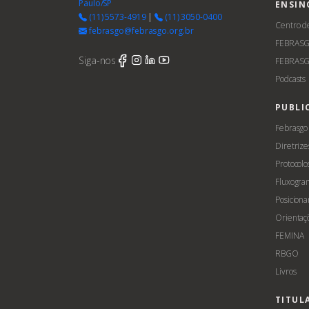
Paulo/SP
ENSIN
(11) 5573-4919
|
(11) 3050-0400
Centro d
febrasgo@febrasgo.org.br
FEBRAS
Siga-nos
FEBRASG
Podcasts
PUBLI
Febrasgo
Diretrize
Protocolo
Fluxogra
Posicion
Orientaç
FEMINA
RBGO
Livros
TITUL