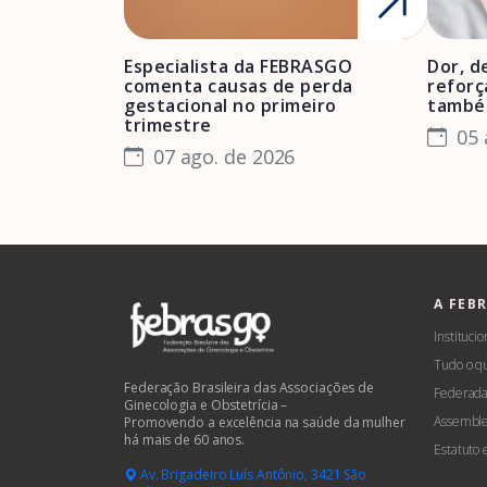
Especialista da FEBRASGO
Dor, d
comenta causas de perda
reforç
gestacional no primeiro
també
trimestre
05 
07 ago. de 2026
A FEB
Institucio
Tudo o q
Federação Brasileira das Associações de
Federada
Ginecologia e Obstetrícia –
Assemble
Promovendo a excelência na saúde da mulher
há mais de 60 anos.
Estatuto
Av. Brigadeiro Luís Antônio, 3421 São