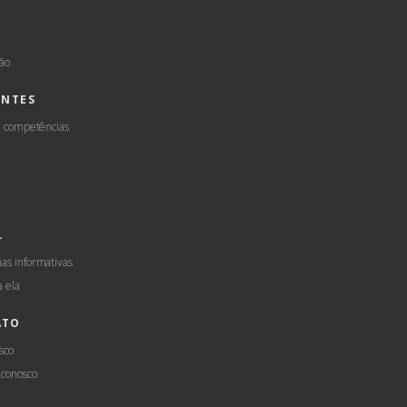
s
ção
ENTES
e competências
L
s informativas
a ela
ATO
sco
 conosco