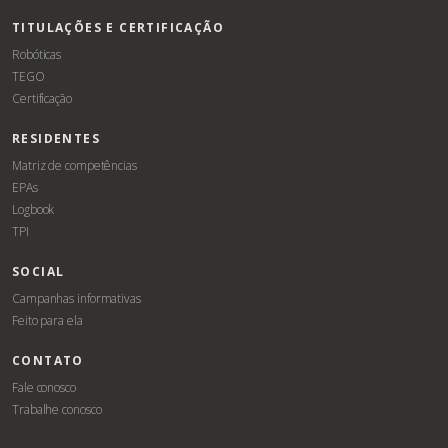
TITULAÇÕES E CERTIFICAÇÃO
Robóticas
TEGO
Certificação
RESIDENTES
Matriz de competências
EPAs
Logbook
TPI
SOCIAL
Campanhas informativas
Feito para ela
CONTATO
Fale conosco
Trabalhe conosco
Associe-
Evento
se