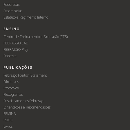
Federadas
Assembleias
Estatuto e Regimento Interno
ENSINO
Centro de Treinamento e Simulação (CTS)
FEBRASGO EAD
FEBRASGO Play
Podcasts
PUBLICAÇÕES
Febrasgo Position Statement
Diretrizes
Protocolos
Fluxogramas
Posicionamentos Febrasgo
Orientações e Recomendações
FEMINA
RBGO
Livros