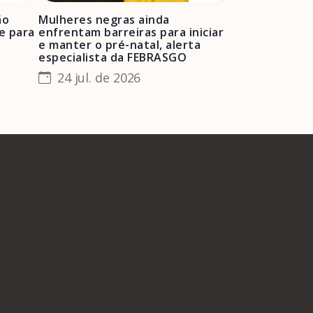
ão
Mulheres negras ainda
FEBRASGO ale
e para
enfrentam barreiras para iniciar
de projetos de
e manter o pré-natal, alerta
obstétrica e 
especialista da FEBRASGO
gestantes e 
24 jul. de 2026
23 jul. de 