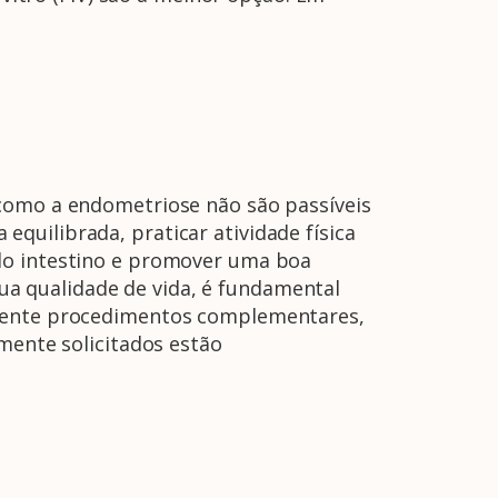
A Febrasgo
Ensino
Publicações
T
 como a endometriose não são passíveis
quilibrada, praticar atividade física
 do intestino e promover uma boa
a qualidade de vida, é fundamental
almente procedimentos complementares,
mente solicitados estão