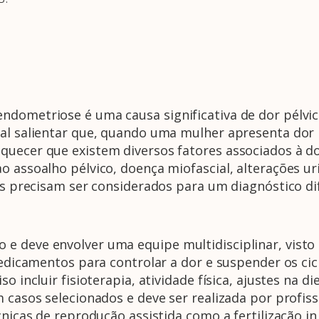
ndometriose é uma causa significativa de dor pélvic
al salientar que, quando uma mulher apresenta dor p
uecer que existem diversos fatores associados à d
 assoalho pélvico, doença miofascial, alterações uri
ais precisam ser considerados para um diagnóstico di
e deve envolver uma equipe multidisciplinar, visto
medicamentos para controlar a dor e suspender os ci
so incluir fisioterapia, atividade física, ajustes na 
m casos selecionados e deve ser realizada por profi
cnicas de reprodução assistida como a fertilização in