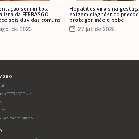
ntação sem mitos:
Hepatites virais na gestaç
alista da FEBRASGO
exigem diagnóstico precoc
ece seis dúvidas comuns
proteger mãe e bebê
ago. de 2026
27 jul. de 2026
RASGO
nal
ue a FEBRASGO faz
s
ias
 e Regimento Interno
O