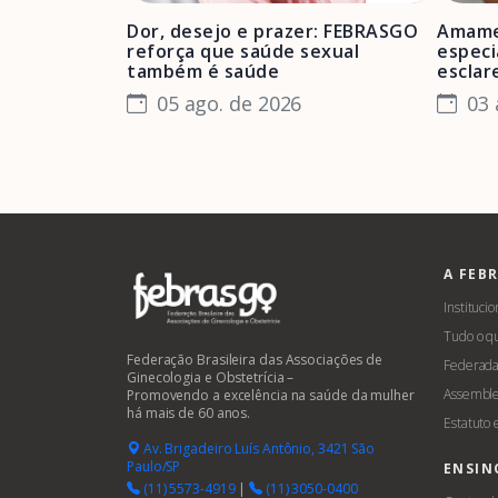
Dor, desejo e prazer: FEBRASGO
Amame
reforça que saúde sexual
especi
também é saúde
esclar
05 ago. de 2026
03 
A FEB
Institucio
Tudo o q
Federação Brasileira das Associações de
Federada
Ginecologia e Obstetrícia –
Assemble
Promovendo a excelência na saúde da mulher
há mais de 60 anos.
Estatuto
Av. Brigadeiro Luís Antônio, 3421 São
Paulo/SP
ENSIN
(11) 5573-4919
|
(11) 3050-0400