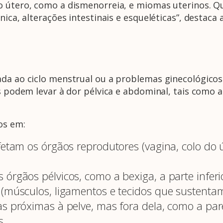
o útero, como a dismenorreia, e miomas uterinos. Qu
nica, alterações intestinais e esqueléticas”, destaca 
ada ao ciclo menstrual ou a problemas ginecológico
s podem levar à dor pélvica e abdominal, tais como a 
os em:
fetam os órgãos reprodutores (vagina, colo do ú
rgãos pélvicos, como a bexiga, a parte inferior
 (músculos, ligamentos e tecidos que sustentam
s próximas à pelve, mas fora dela, como a pare
s.