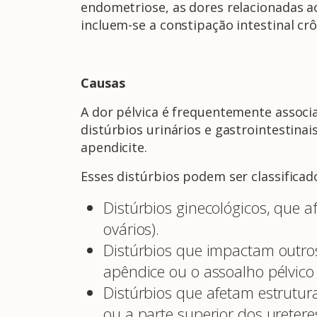
endometriose, as dores relacionadas a
incluem-se a constipação intestinal crô
Causas
A dor pélvica é frequentemente associ
distúrbios urinários e gastrointestinai
apendicite.
Esses distúrbios podem ser classificad
Distúrbios ginecológicos, que a
ovários).
Distúrbios que impactam outros ó
apêndice ou o assoalho pélvico
Distúrbios que afetam estrutura
ou a parte superior dos uretere