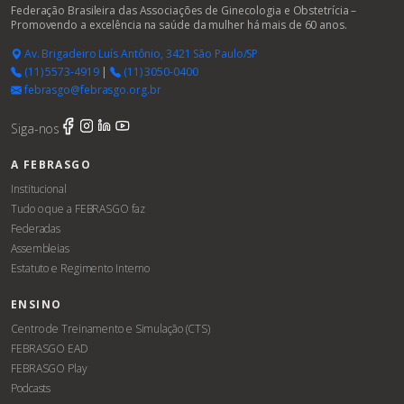
Federação Brasileira das Associações de Ginecologia e Obstetrícia –
Promovendo a excelência na saúde da mulher há mais de 60 anos.
Av. Brigadeiro Luís Antônio, 3421 São Paulo/SP
(11) 5573-4919
|
(11) 3050-0400
febrasgo@febrasgo.org.br
Siga-nos
A FEBRASGO
Institucional
Tudo o que a FEBRASGO faz
Federadas
Assembleias
Estatuto e Regimento Interno
ENSINO
Centro de Treinamento e Simulação (CTS)
FEBRASGO EAD
FEBRASGO Play
Podcasts