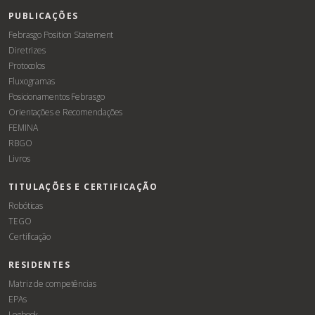
PUBLICAÇÕES
Febrasgo Position Statement
Diretrizes
Protocolos
Fluxogramas
Posicionamentos Febrasgo
Orientações e Recomendações
FEMINA
RBGO
Livros
TITULAÇÕES E CERTIFICAÇÃO
Robóticas
TEGO
Certificação
RESIDENTES
Matriz de competências
EPAs
Logbook