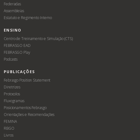
Federadas
Assembleias
Estatuto e Regimento Interno
ENSINO
Centro de Treinamento e Simulação (CTS)
FEBRASGO EAD
FEBRASGO Play
Podcasts
PUBLICAÇÕES
Febrasgo Position Statement
Diretrizes
Protocolos
Fluxogramas
Posicionamentos Febrasgo
Orientações e Recomendações
FEMINA
RBGO
Livros