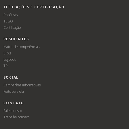
TITULAÇÕES E CERTIFICAÇÃO
Robóticas
TEGO
Certificação
RESIDENTES
Matriz de competências
EPAs
Logbook
TPI
SOCIAL
Campanhas informativas
Feito para ela
CONTATO
Fale conosco
Trabalhe conosco
Associe-
Evento
se