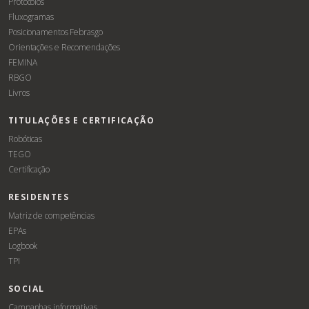
Protocolos
Fluxogramas
Posicionamentos Febrasgo
Orientações e Recomendações
FEMINA
RBGO
Livros
TITULAÇÕES E CERTIFICAÇÃO
Robóticas
TEGO
Certificação
RESIDENTES
Matriz de competências
EPAs
Logbook
TPI
SOCIAL
Campanhas informativas