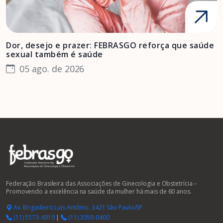
Dor, desejo e prazer: FEBRASGO reforça que saúde
A
sexual também é saúde
F
05 ago. de 2026
Federação Brasileira das Associações de Ginecologia e Obstetrícia –
Promovendo a excelência na saúde da mulher há mais de 60 anos.
Av. Brigadeiro Luís Antônio, 3421 São Paulo/SP
(11) 5573-4919
|
(11) 3050-0400