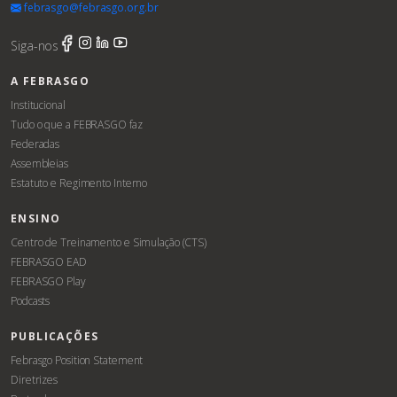
febrasgo@febrasgo.org.br
Siga-nos
A FEBRASGO
Institucional
Tudo o que a FEBRASGO faz
Federadas
Assembleias
Estatuto e Regimento Interno
ENSINO
Centro de Treinamento e Simulação (CTS)
FEBRASGO EAD
FEBRASGO Play
Podcasts
PUBLICAÇÕES
Febrasgo Position Statement
Diretrizes