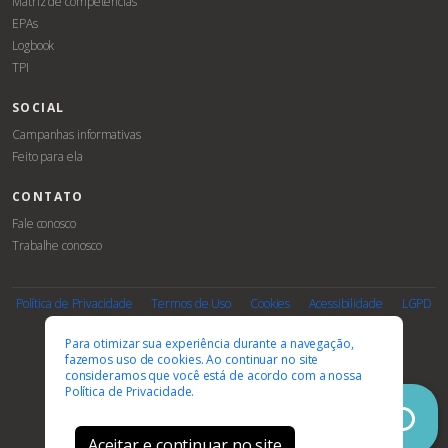
Matriz de competências
EPAs
Logbook
TPI
SOCIAL
Campanhas informativas
Feito para ela
CONTATO
Fale conosco
Trabalhe conosco
Associe-
Evento
se
Política de Privacidade
Termos de Uso
Cookies
Acessibilidade
LGPD
PARCEIROS E AFILIAÇÕES
Para otimizar sua experiência durante a navegação,
fazemos uso de cookies. Ao continuar no site
consideramos que você está de acordo com a nossa
Política de Privacidade.
Aceitar e continuar no site