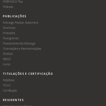
FEBRASGO Play
Podcasts
PUBLICAÇÕES
Febrasgo Position Statement
Diretrizes
Protocolos
Fluxogramas
Posicionamentos Febrasgo
Orientações e Recomendações
FEMINA
RBGO
Livros
TITULAÇÕES E CERTIFICAÇÃO
Robóticas
TEGO
Certificação
RESIDENTES