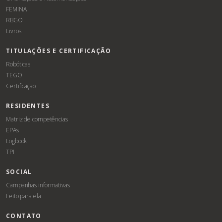
FEMINA
RBGO
Livros
TITULAÇÕES E CERTIFICAÇÃO
Robóticas
TEGO
Certificação
RESIDENTES
Matriz de competências
EPAs
Logbook
TPI
SOCIAL
Campanhas informativas
Feito para ela
CONTATO