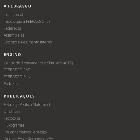
A FEBRASGO
Institucional
Tudo o que a FEBRASGO faz
Federadas
Assembleias
Estatuto e Regimento Interno
ENSINO
Centro de Treinamento e Simulação (CTS)
FEBRASGO EAD
FEBRASGO Play
Podcasts
PUBLICAÇÕES
Febrasgo Position Statement
Diretrizes
Protocolos
Fluxogramas
Posicionamentos Febrasgo
Orientações e Recomendações