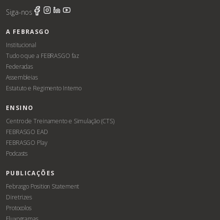
Siga-nos
A FEBRASGO
Institucional
Tudo o que a FEBRASGO faz
Federadas
Assembleias
Estatuto e Regimento Interno
ENSINO
Centro de Treinamento e Simulação (CTS)
FEBRASGO EAD
FEBRASGO Play
Podcasts
PUBLICAÇÕES
Febrasgo Position Statement
Diretrizes
Protocolos
Fluxogramas