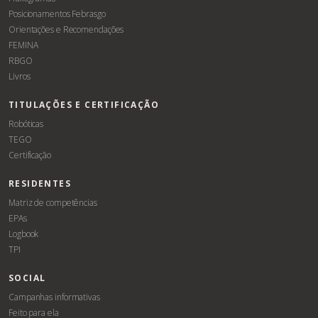
Posicionamentos Febrasgo
Orientações e Recomendações
FEMINA
RBGO
Livros
TITULAÇÕES E CERTIFICAÇÃO
Robóticas
TEGO
Certificação
RESIDENTES
Matriz de competências
EPAs
Logbook
TPI
SOCIAL
Campanhas informativas
Feito para ela