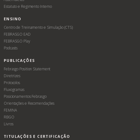
Estatuto e Regimento Interno
ENSINO
Centro de Treinamento e Simulação (CTS)
FEBRASGO EAD
FEBRASGO Play
Podcasts
PUBLICAÇÕES
Febrasgo Position Statement
Diretrizes
Protocolos
Fluxogramas
Posicionamentos Febrasgo
Orientações e Recomendações
FEMINA
RBGO
Livros
TITULAÇÕES E CERTIFICAÇÃO