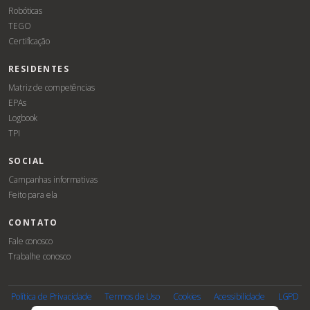
Robóticas
TEGO
Certificação
RESIDENTES
Matriz de competências
EPAs
Logbook
TPI
SOCIAL
Campanhas informativas
Feito para ela
CONTATO
Fale conosco
Trabalhe conosco
Associe-
Evento
se
Política de Privacidade
Termos de Uso
Cookies
Acessibilidade
LGPD