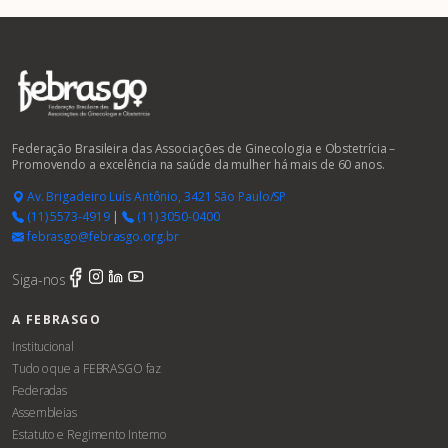
Federação Brasileira das Associações de Ginecologia e Obstetrícia –
Promovendo a excelência na saúde da mulher há mais de 60 anos.
Av. Brigadeiro Luís Antônio, 3421 São Paulo/SP
(11) 5573-4919
|
(11) 3050-0400
febrasgo@febrasgo.org.br
Siga-nos
A FEBRASGO
Institucional
Tudo o que a FEBRASGO faz
Federadas
Assembleias
Estatuto e Regimento Interno