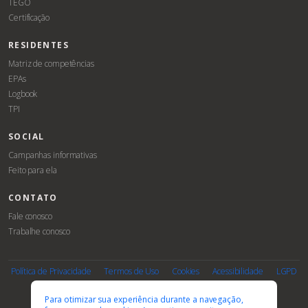
TEGO
Certificação
RESIDENTES
Matriz de competências
EPAs
Logbook
TPI
SOCIAL
Campanhas informativas
Feito para ela
CONTATO
Fale conosco
Trabalhe conosco
Associe-
Evento
se
Política de Privacidade
Termos de Uso
Cookies
Acessibilidade
LGPD
PARCEIROS E AFILIAÇÕES
Para otimizar sua experiência durante a navegação,