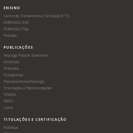
ENSINO
Centro de Treinamento e Simulação (CTS)
FEBRASGO EAD
FEBRASGO Play
Podcasts
PUBLICAÇÕES
Febrasgo Position Statement
Diretrizes
Protocolos
Fluxogramas
Posicionamentos Febrasgo
Orientações e Recomendações
FEMINA
RBGO
Livros
TITULAÇÕES E CERTIFICAÇÃO
Robóticas