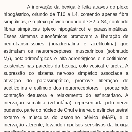
A inervação da bexiga é feita através do plexo
hipogástrico, oriundo de T10 a L4, contendo apenas fibra
simpáticas, e o plexo pélvico oriundo de S2 a S4, contendo
fibras simpáticas (plexo hipogástrico) e parassimpáticas.
Esses sistemas autonômicos promovem a liberação de
neurotransmissores (noradrenalina e acetilcolina) que
estimulam os neurorreceptores: muscarínicos (sobretudo
M
), beta-adrenérgicos e alfa-adrenérgicos e nicotítinicos,
3
existentes nas paredes da bexiga, colo vesical e uretra. A
supressão do sistema nervoso simpático associada à
ativação do parassimpático, promove liberação de
acetilcolina e estímulo dos neurorreceptores
produzindo
,
contração detrusora e relaxamento do esfincteriano. A
inervação somática (voluntária), representada pelo nervo
pudendo, parte do núcleo de Onuf e inerva o esfíncter uretral
externo e músculos do assoalho pélvico (MAP), e a
inervação aferente, levando impulsos sensitivos da bexiga