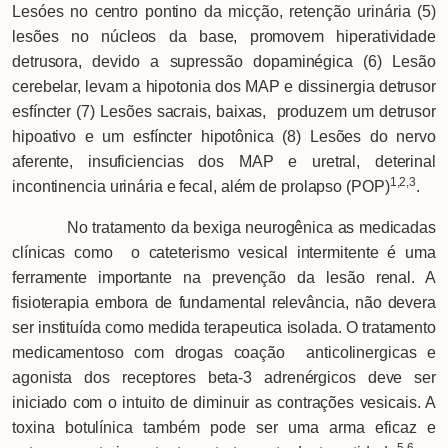
Lesóes no centro pontino da micção, retenção urinária (5)
lesões no núcleos da base, promovem hiperatividade
detrusora, devido a supressão dopaminégica (6) Lesão
cerebelar, levam a hipotonia dos MAP e dissinergia detrusor
esfíncter (7) Lesões sacrais, baixas, produzem um detrusor
hipoativo e um esfíncter hipotônica (8) Lesões do nervo
aferente, insuficiencias dos MAP e uretral, deterinal
1,2,3
incontinencia urinária e fecal, além de prolapso (POP)
.
No tratamento da bexiga neurogênica as medicadas
clínicas como o cateterismo vesical intermitente é uma
ferramente importante na prevenção da lesão renal. A
fisioterapia embora de fundamental relevância, não devera
ser instituída como medida terapeutica isolada. O tratamento
medicamentoso com drogas coação anticolinergicas e
agonista dos receptores beta-3 adrenérgicos deve ser
iniciado com o intuito de diminuir as contrações vesicais. A
toxina botulínica também pode ser uma arma eficaz e