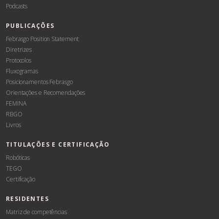
Podcasts
PUBLICAÇÕES
Febrasgo Position Statement
Diretrizes
Protocolos
Fluxogramas
Posicionamentos Febrasgo
Orientações e Recomendações
FEMINA
RBGO
Livros
TITULAÇÕES E CERTIFICAÇÃO
Robóticas
TEGO
Certificação
RESIDENTES
Matriz de competências