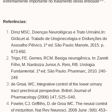
5,6
extremamente importante no tratamento desta entidade
.
Referências:
Diniz MSC. Doenças Neurológicas e Trato Urinário.In:
Girão,et al. Tratado de Uroginecologia e Disfunções do
Assoalho Pélvico. 1ª ed. São Paulo: Manole, 2015. p.
673-692.
Trigo, FE. Gomes, RCM. Bexiga neurogênica. In: Zaretti
Filho, M. Nardozza Junior, A. Reis, RB. Urologia
Fundamental. 1ª ed. São Paulo: Phanmarc, 2010. 240-
249
de Groat, WC. Integrative control of the lower urinary
tract: preclinical perspective. British Journal of
Pharmacology (2006) 147, S25–S40.
Fowler, CJ. Griffiths, D. de Groa WC. The neural control
of micturition. Nat Rev Neurosci. 2008 June ; 9(6): 453–