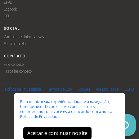
EPAs
Logbook
TPI
SOCIAL
Campanhas informativas
Feito para ela
CONTATO
Fale conosco
Trabalhe conosco
Associe-
Evento
se
Política de Privacidade
Termos de Uso
Cookies
Acessibilidade
LGPD
PARCEIROS E AFILIAÇÕES
Para otimizar sua experiência durante a navegação,
fazemos uso de cookies. Ao continuar no site
consideramos que você está de acordo com a nossa
Política de Privacidade.
Aceitar e continuar no site
© 2026 FEBRASGO. Todos os direitos reservados.