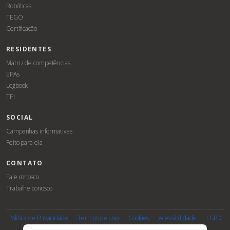
Robóticas
TEGO
Certificação
RESIDENTES
Matriz de competências
EPAs
Logbook
TPI
SOCIAL
Campanhas informativas
Feito para ela
CONTATO
Fale conosco
Trabalhe conosco
Associe-
Evento
se
Política de Privacidade
Termos de Uso
Cookies
Acessibilidade
LGPD