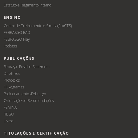
Estatuto e Regimento Interno
ENSINO
Centro de Treinamento e Simulação (CTS)
FEBRASGO EAD
FEBRASGO Play
Podcasts
PUBLICAÇÕES
Febrasgo Position Statement
Diretrizes
Protocolos
Fluxogramas
Posicionamentos Febrasgo
Orientações e Recomendações
FEMINA
RBGO
Livros
TITULAÇÕES E CERTIFICAÇÃO